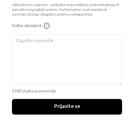
Uključite se u raspravu – podijelite svoje mišljenje, postavite pitanja ili
ponudite svoj pogled na temu. Vaš komentar može potaknuti
zanimljiv dijalog i obogatiti zajednicu našeg portala.
Važna obavijest
!
1500 znakova preostalo
Prijavite se