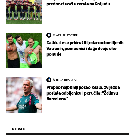
prednost uoči uzvrata na Poljudu
SLAŽE SE STOŽER
Daliću će se pridružiti jedan od omiljenih
Vatrenih, pomoćnici i dalje dvoje oko
ponude
ŠOK ZA KRALJEVE
Propao najbitniji posao Reala, zvijezda
poslala odbijenicu i poručila: "Želim u
Barcelonu"
NOVAC