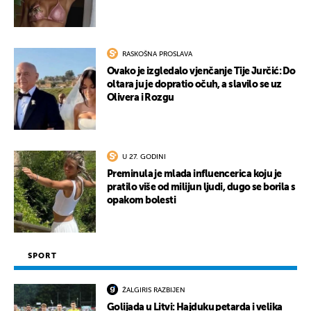
RASKOŠNA PROSLAVA
Ovako je izgledalo vjenčanje Tije Jurčić: Do
oltara ju je dopratio očuh, a slavilo se uz
Olivera i Rozgu
U 27. GODINI
Preminula je mlada influencerica koju je
pratilo više od milijun ljudi, dugo se borila s
opakom bolesti
SPORT
ŽALGIRIS RAZBIJEN
Golijada u Litvi: Hajduku petarda i velika