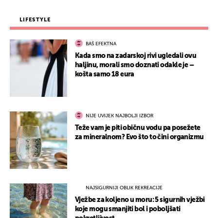
LIFESTYLE
BAŠ EFEKTNA
Kada smo na zadarskoj rivi ugledali ovu
haljinu, morali smo doznati odakle je –
košta samo 18 eura
NIJE UVIJEK NAJBOLJI IZBOR
Teže vam je piti običnu vodu pa posežete
za mineralnom? Evo što to čini organizmu
NAJSIGURNIJI OBLIK REKREACIJE
Vježbe za koljeno u moru: 5 sigurnih vježbi
koje mogu smanjiti bol i poboljšati