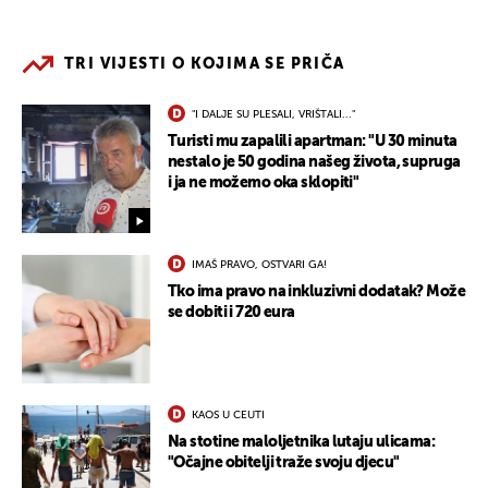
TRI VIJESTI O KOJIMA SE PRIČA
"I DALJE SU PLESALI, VRIŠTALI..."
Turisti mu zapalili apartman: "U 30 minuta
nestalo je 50 godina našeg života, supruga
i ja ne možemo oka sklopiti"
IMAŠ PRAVO, OSTVARI GA!
Tko ima pravo na inkluzivni dodatak? Može
se dobiti i 720 eura
KAOS U CEUTI
Na stotine maloljetnika lutaju ulicama:
"Očajne obitelji traže svoju djecu"