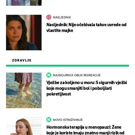
NASLJEDNIK
Nasljednik: Nije očekivala takve uvrede od
vlastite majke
ZDRAVLJE
NAJSIGURNIJI OBLIK REKREACIJE
Vježbe za koljeno u moru: 5 sigurnih vježbi
koje mogu smanjiti bol i poboljšati
pokretljivost
NOVO ISTRAŽIVANJE
Hormonska terapija u menopauzi: Žene
koje je koriste imaju znatno manji rizik od