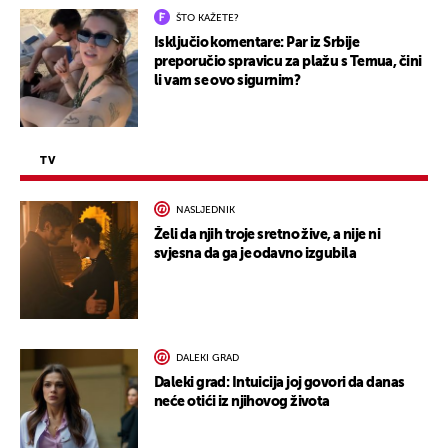
ŠTO KAŽETE?
Isključio komentare: Par iz Srbije
preporučio spravicu za plažu s Temua, čini
li vam se ovo sigurnim?
TV
NASLJEDNIK
Želi da njih troje sretno žive, a nije ni
svjesna da ga je odavno izgubila
DALEKI GRAD
Daleki grad: Intuicija joj govori da danas
neće otići iz njihovog života