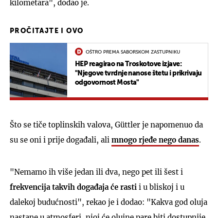
kilometara", dodao je.
PROČITAJTE I OVO
OŠTRO PREMA SABORSKOM ZASTUPNIKU
HEP reagirao na Troskotove izjave:
"Njegove tvrdnje nanose štetu i prikrivaju
odgovornost Mosta"
Što se tiče toplinskih valova, Güttler je napomenuo da
su se oni i prije događali, ali
mnogo rjeđe nego danas
.
"Nemamo ih više jedan ili dva, nego pet ili šest i
frekvencija takvih događaja će rasti
i u bliskoj i u
dalekoj budućnosti", rekao je i dodao: "Kakva god oluja
nastane u atmosferi, njoj će olujne pare biti dostupnije,