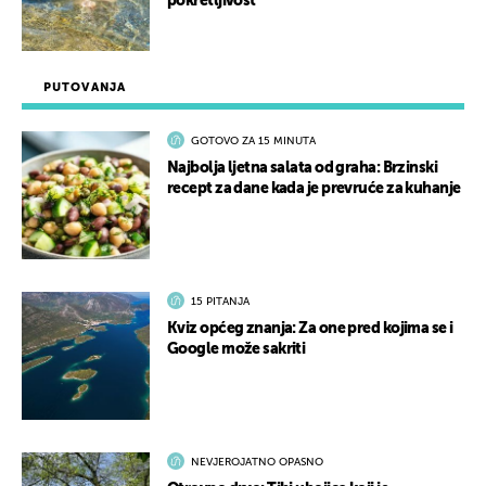
pokretljivost
PUTOVANJA
GOTOVO ZA 15 MINUTA
Najbolja ljetna salata od graha: Brzinski
recept za dane kada je prevruće za kuhanje
15 PITANJA
Kviz općeg znanja: Za one pred kojima se i
Google može sakriti
NEVJEROJATNO OPASNO