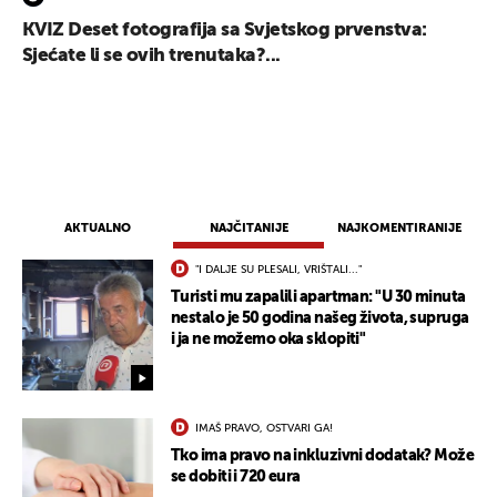
KVIZ Deset fotografija sa Svjetskog prvenstva:
Sjećate li se ovih trenutaka?...
AKTUALNO
NAJČITANIJE
NAJKOMENTIRANIJE
"I DALJE SU PLESALI, VRIŠTALI..."
Turisti mu zapalili apartman: "U 30 minuta
nestalo je 50 godina našeg života, supruga
i ja ne možemo oka sklopiti"
IMAŠ PRAVO, OSTVARI GA!
Tko ima pravo na inkluzivni dodatak? Može
se dobiti i 720 eura