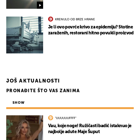
KRENULO OD BRZE HRANE
Je li ovo povrće krivo za epidemiju? Stotine
zaraženih, restorani hitno povukli proizvod
JOŠ AKTUALNOSTI
PRONAĐITE ŠTO VAS ZANIMA
SHOW
"UUUUUUFFFF"
Vau, koje noge! Ružičasti badić istaknuo je
najbolje adute Maje Šuput