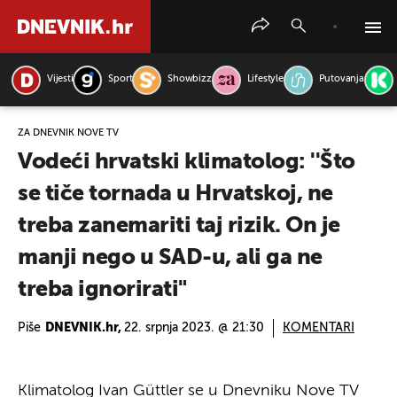
Vijesti
Sport
Showbizz
Lifestyle
Putovanja
PRETRAŽITE VIJESTI
ZA DNEVNIK NOVE TV
Vodeći hrvatski klimatolog: ''Što
se tiče tornada u Hrvatskoj, ne
treba zanemariti taj rizik. On je
manji nego u SAD-u, ali ga ne
treba ignorirati"
Piše
DNEVNIK.hr,
22. srpnja 2023. @ 21:30
KOMENTARI
Klimatolog Ivan Güttler se u Dnevniku Nove TV