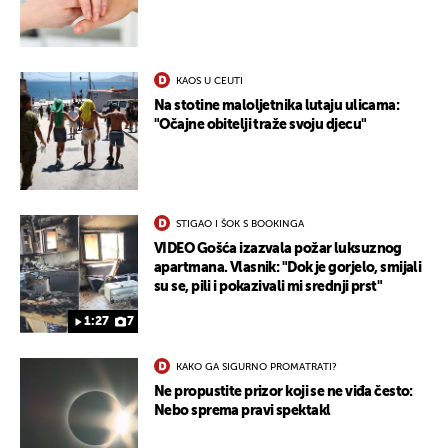
KAOS U CEUTI
Na stotine maloljetnika lutaju ulicama:
"Očajne obitelji traže svoju djecu"
UKLJUČITE NOTIFIKACIJE
STIGAO I ŠOK S BOOKINGA
VIDEO Gošća izazvala požar luksuznog
apartmana. Vlasnik: "Dok je gorjelo, smijali
su se, pili i pokazivali mi srednji prst"
1:27
7
KAKO GA SIGURNO PROMATRATI?
Ne propustite prizor koji se ne viđa često:
Nebo sprema pravi spektakl