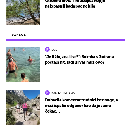
Otrovno drvo: Tihi ubojica koji je
najopasniji kada padne kiša
ZABAVA
LOL
"Je li živ, zna li se?": Snimka s Jadrana
postala hit, radi li i vaš muž ovo?
KAO IZ PIŠTOLJA
Dobacila komentar trudnici bez noge, a
muž ispalio odgovor kao da je samo
čekao…