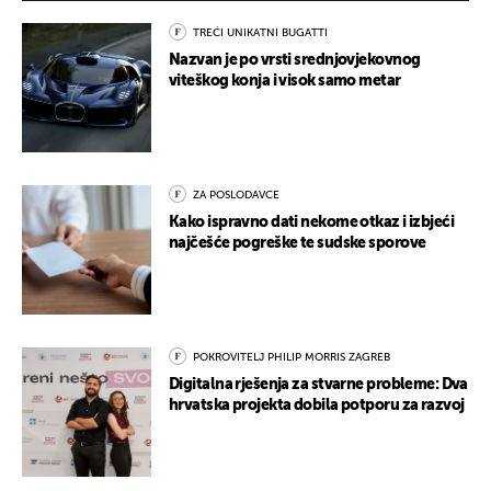
TREĆI UNIKATNI BUGATTI
Nazvan je po vrsti srednjovjekovnog
viteškog konja i visok samo metar
ZA POSLODAVCE
Kako ispravno dati nekome otkaz i izbjeći
najčešće pogreške te sudske sporove
POKROVITELJ PHILIP MORRIS ZAGREB
Digitalna rješenja za stvarne probleme: Dva
hrvatska projekta dobila potporu za razvoj