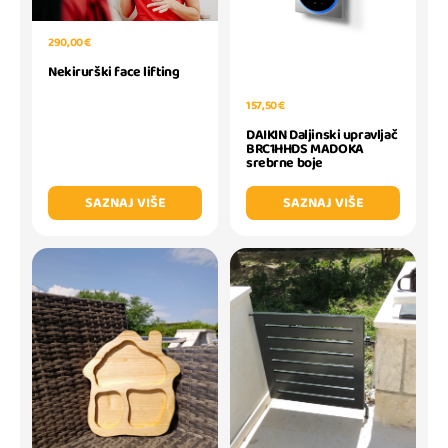
290,00 €
Nekirurški face lifting
157,50 €
DAIKIN Daljinski upravljač
BRC1HHDS MADOKA
srebrne boje
SAZNAJ VIŠE
SAZNAJ VIŠE