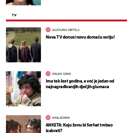
TV
SLUČAJNA OBITELJ
Nova TV donosi novu domaću seriju!
DALEKI GRAD
Ima tek šest godina, a već je jedan od
najnagrađivanijih dječjih glumaca
NASLJEDNIK
ANKETA: Koju ženu bi Serhat trebao
izabrati?