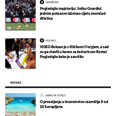
ODUŠEVIO
Pogledajte majstoriju: Joško Gvardiol
jednim potezom izbrisao cijelu momčad
Atletica
POLJACI...
VIDEO Boksao je s Kličkom i Furyjem, a sad
su ga stavili u kavez sa šestoricom Roma!
Pogledajte kako je završilo
NOVAC
KAMO BI OTIŠLI?
O preseljenju u inozemstvo razmišlja 9 od
10 Europljana