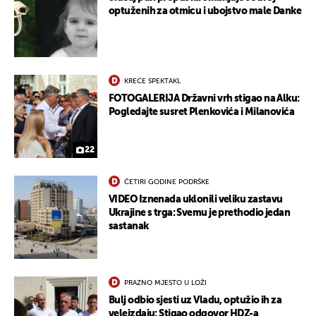
optuženih za otmicu i ubojstvo male Danke
KREĆE SPEKTAKL
FOTOGALERIJA Državni vrh stigao na Alku:
Pogledajte susret Plenkovića i Milanovića
22
ČETIRI GODINE PODRŠKE
VIDEO Iznenada uklonili veliku zastavu
Ukrajine s trga: Svemu je prethodio jedan
sastanak
PRAZNO MJESTO U LOŽI
Bulj odbio sjesti uz Vladu, optužio ih za
veleizdaju: Stigao odgovor HDZ-a