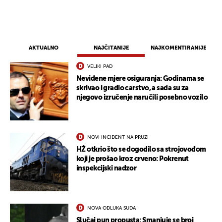
AKTUALNO
NAJČITANIJE
NAJKOMENTIRANIJE
VELIKI PAD
Neviđene mjere osiguranja: Godinama se
skrivao i gradio carstvo, a sada su za
njegovo izručenje naručili posebno vozilo
NOVI INCIDENT NA PRUZI
HŽ otkrio što se dogodilo sa strojovođom
koji je prošao kroz crveno: Pokrenut
inspekcijski nadzor
NOVA ODLUKA SUDA
Slučaj pun propusta: Smanjuje se broj