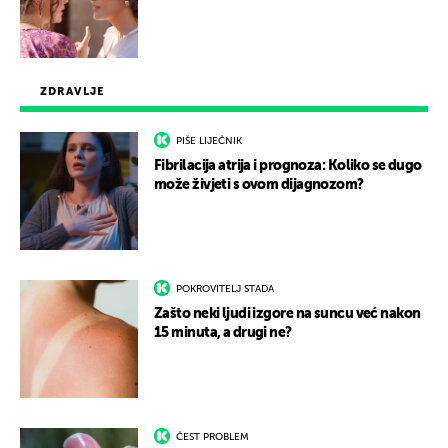
ZDRAVLJE
PIŠE LIJEČNIK
Fibrilacija atrija i prognoza: Koliko se dugo
može živjeti s ovom dijagnozom?
POKROVITELJ STADA
Zašto neki ljudi izgore na suncu već nakon
15 minuta, a drugi ne?
ČEST PROBLEM