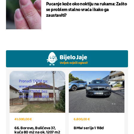
Pucanje kože oko noktiju na rukama: Zašto
se problem stalno vraća i kako ga
zaustaviti?
41.000,00 €
6.800,00 €
66. Borovo, Bulićeva 37,
BMW serija 1 118d
kuća 80 m2 na ok. 1207 m2