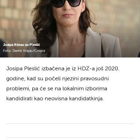
Josipa Rimac ex Pleslić
Foto: Damir Krajac/Cropix
Josipa Pleslić izbačena je iz HDZ-a još 2020.
godine, kad su počeli njezini pravosudni
problemi, pa će se na lokalnim izborima
kandidirati kao neovisna kandidatkinja.