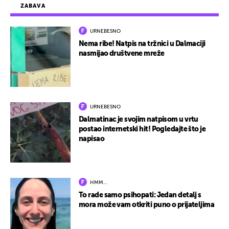
ZABAVA
URNEBESNO
Nema ribe! Natpis na tržnici u Dalmaciji
nasmijao društvene mreže
URNEBESNO
Dalmatinac je svojim natpisom u vrtu
postao internetski hit! Pogledajte što je
napisao
HMM…
To rade samo psihopati: Jedan detalj s
mora može vam otkriti puno o prijateljima