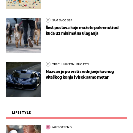
SAM SVOJ ŠEF
Šest poslova koje možete pokrenuti od
kuće uz minimalna ulaganja
TREĆI UNIKATNI BUGATTI
Nazvan je po vrsti srednjovjekovnog
viteškog konja i visok samo metar
LIFESTYLE
MIKROTREND