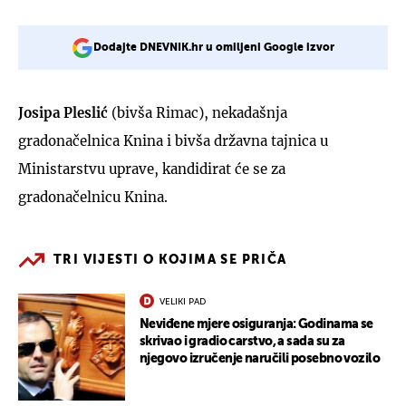
Dodajte DNEVNIK.hr u omiljeni Google izvor
Josipa Pleslić
(bivša Rimac), nekadašnja
gradonačelnica Knina i bivša državna tajnica u
Ministarstvu uprave, kandidirat će se za
gradonačelnicu Knina.
TRI VIJESTI O KOJIMA SE PRIČA
VELIKI PAD
Neviđene mjere osiguranja: Godinama se
skrivao i gradio carstvo, a sada su za
njegovo izručenje naručili posebno vozilo