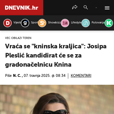
Vijesti
Sport
Showbizz
Lifestyle
Putovanja
PRETRAŽITE VIJESTI
VEĆ OBILAZI TEREN
Vraća se "kninska kraljica": Josipa
Pleslić kandidirat će se za
gradonačelnicu Knina
Piše
N. C. ,
07. travnja 2025. @ 08:34
KOMENTARI