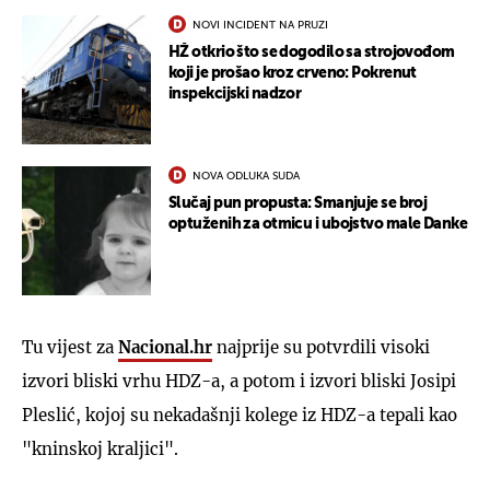
NOVI INCIDENT NA PRUZI
HŽ otkrio što se dogodilo sa strojovođom
koji je prošao kroz crveno: Pokrenut
inspekcijski nadzor
NOVA ODLUKA SUDA
Slučaj pun propusta: Smanjuje se broj
optuženih za otmicu i ubojstvo male Danke
Tu vijest za
Nacional.hr
najprije su potvrdili visoki
izvori bliski vrhu HDZ-a, a potom i izvori bliski Josipi
Pleslić, kojoj su nekadašnji kolege iz HDZ-a tepali kao
"kninskoj kraljici".