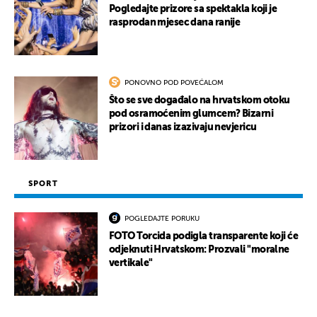
Pogledajte prizore sa spektakla koji je
rasprodan mjesec dana ranije
PONOVNO POD POVEĆALOM
Što se sve događalo na hrvatskom otoku
pod osramoćenim glumcem? Bizarni
prizori i danas izazivaju nevjericu
SPORT
POGLEDAJTE PORUKU
FOTO Torcida podigla transparente koji će
odjeknuti Hrvatskom: Prozvali "moralne
vertikale"