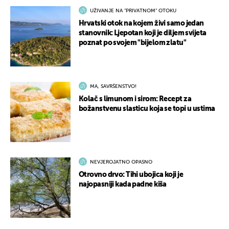
UŽIVANJE NA "PRIVATNOM" OTOKU
Hrvatski otok na kojem živi samo jedan
stanovnik: Ljepotan koji je diljem svijeta
poznat po svojem "bijelom zlatu"
MA, SAVRŠENSTVO!
Kolač s limunom i sirom: Recept za
božanstvenu slasticu koja se topi u ustima
NEVJEROJATNO OPASNO
Otrovno drvo: Tihi ubojica koji je
najopasniji kada padne kiša