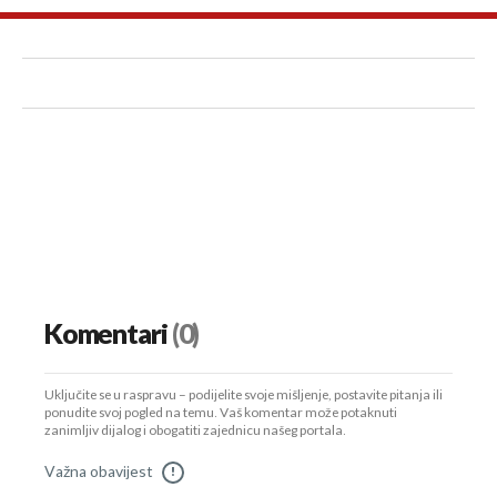
Komentari
(0)
Uključite se u raspravu – podijelite svoje mišljenje, postavite pitanja ili
ponudite svoj pogled na temu. Vaš komentar može potaknuti
zanimljiv dijalog i obogatiti zajednicu našeg portala.
Važna obavijest
!