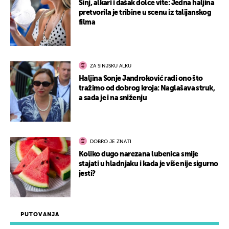
Sinj, alkari i dašak dolce vite: Jedna haljina
pretvorila je tribine u scenu iz talijanskog
filma
ZA SINJSKU ALKU
Haljina Sonje Jandroković radi ono što
tražimo od dobrog kroja: Naglašava struk,
a sada je i na sniženju
DOBRO JE ZNATI
Koliko dugo narezana lubenica smije
stajati u hladnjaku i kada je više nije sigurno
jesti?
PUTOVANJA