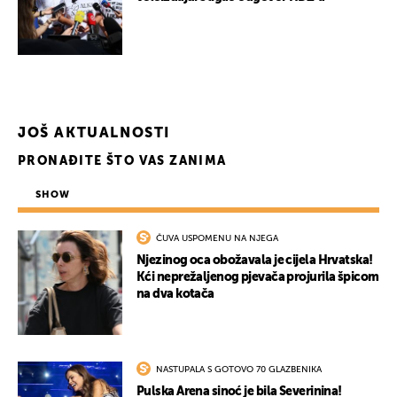
UKLJUČITE NOTIFIKACIJE
JOŠ AKTUALNOSTI
PRONAĐITE ŠTO VAS ZANIMA
SHOW
ČUVA USPOMENU NA NJEGA
Njezinog oca obožavala je cijela Hrvatska!
Kći neprežaljenog pjevača projurila špicom
na dva kotača
NASTUPALA S GOTOVO 70 GLAZBENIKA
Pulska Arena sinoć je bila Severinina!