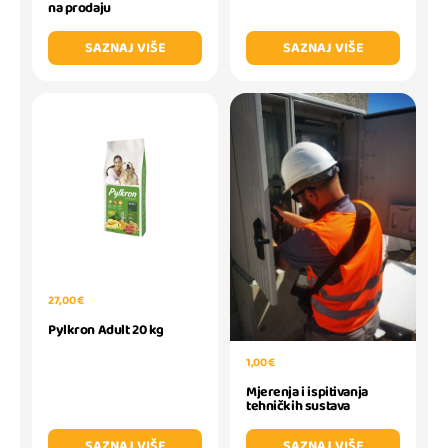
na prodaju
SAZNAJ VIŠE
SAZNAJ VIŠE
27,00 €
Pylkron Adult 20 kg
1,00 €
Mjerenja i ispitivanja
tehničkih sustava
SAZNAJ VIŠE
SAZNAJ VIŠE