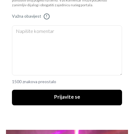
ponudite svoj pogled na temu. Vaš komentar može potaknuti
zanimljiv dijalog i obogatiti zajednicu našeg portala.
Važna obavijest
!
1500 znakova preostalo
Prijavite se