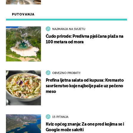
PUTOVANJA
NAJMANJA NA SVIJETU
Čudo prirode: Predivna pješčana plaža na
100 metara od mora
OBVEZNO PROBATI!
Prefina ljetna salata od kupusa: Kremasto
savršenstvo koje najbolje paše uz pečeno
meso
15 PITANJA
Kviz općeg znanja: Za one pred kojima se i
Google može sakriti