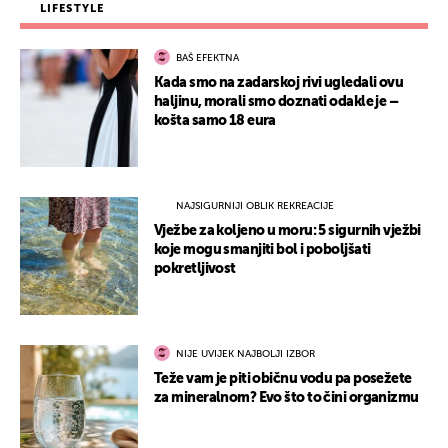
LIFESTYLE
BAŠ EFEKTNA
Kada smo na zadarskoj rivi ugledali ovu
haljinu, morali smo doznati odakle je –
košta samo 18 eura
NAJSIGURNIJI OBLIK REKREACIJE
Vježbe za koljeno u moru: 5 sigurnih vježbi
koje mogu smanjiti bol i poboljšati
pokretljivost
NIJE UVIJEK NAJBOLJI IZBOR
Teže vam je piti običnu vodu pa posežete
za mineralnom? Evo što to čini organizmu