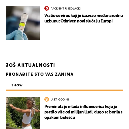
PACIJENT U IZOLACIJI
Vratio se virus koji je izazvao međunarodnu
uzbunu: Otkriven novi slučaj u Europi
JOŠ AKTUALNOSTI
PRONAĐITE ŠTO VAS ZANIMA
SHOW
UKLJUČITE NOTIFIKACIJE
U 27. GODINI
Preminula je mlada influencerica koju je
pratilo više od milijun ljudi, dugo se borila s
opakom bolešću