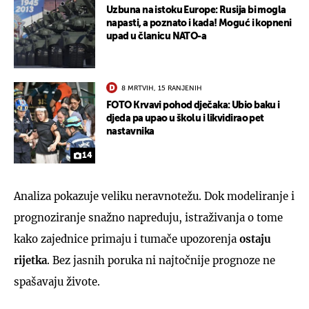
Uzbuna na istoku Europe: Rusija bi mogla
napasti, a poznato i kada! Moguć i kopneni
upad u članicu NATO-a
8 MRTVIH, 15 RANJENIH
FOTO Krvavi pohod dječaka: Ubio baku i
djeda pa upao u školu i likvidirao pet
nastavnika
14
Analiza pokazuje veliku neravnotežu. Dok modeliranje i
prognoziranje snažno napreduju, istraživanja o tome
kako zajednice primaju i tumače upozorenja
ostaju
rijetka
. Bez jasnih poruka ni najtočnije prognoze ne
spašavaju živote.