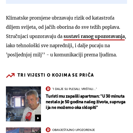
Klimatske promjene ubrzavaju rizik od katastrofa
diljem svijeta, od jačih oborina do sve težih poplava.
Stručnjaci upozoravaju da
sustavi ranog upozoravanja
,
iako tehnološki sve napredniji, i dalje pucaju na
'posljednjoj milj'’ - u komunikaciji prema ljudima.
TRI VIJESTI O KOJIMA SE PRIČA
"I DALJE SU PLESALI, VRIŠTALI..."
Turisti mu zapalili apartman: "U 30 minuta
nestalo je 50 godina našeg života, supruga
i ja ne možemo oka sklopiti"
OBAVJEŠTAJNO UPOZORENJE