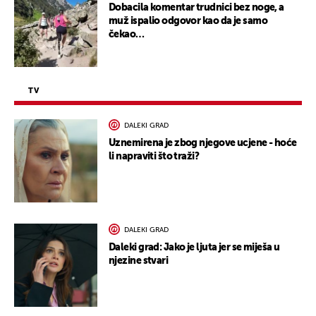
Dobacila komentar trudnici bez noge, a
muž ispalio odgovor kao da je samo
čekao…
TV
DALEKI GRAD
Uznemirena je zbog njegove ucjene - hoće
li napraviti što traži?
DALEKI GRAD
Daleki grad: Jako je ljuta jer se miješa u
njezine stvari