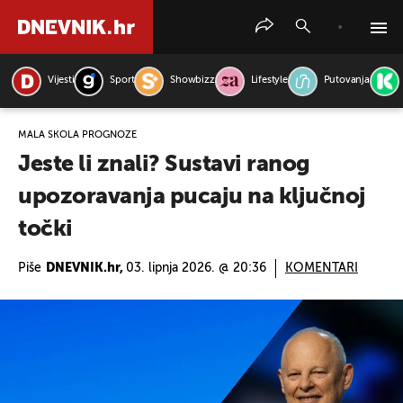
Vijesti
Sport
Showbizz
Lifestyle
Putovanja
PRETRAŽITE VIJESTI
MALA ŠKOLA PROGNOZE
Jeste li znali? Sustavi ranog
upozoravanja pucaju na ključnoj
točki
Piše
DNEVNIK.hr,
03. lipnja 2026. @ 20:36
KOMENTARI