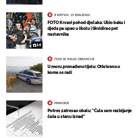
8 MRTVIH, 15 RANJENIH
FOTO Krvavi pohod dječaka: Ubio baku i
djeda pa upao u školu i likvidirao pet
nastavnika
14
ČEKA SE NALAZ OBDUKCIJE
U moru pronađeno tijelo: Otkriveno o
kome se radi
PRIMORJE
Potres zatresao obalu: "Čula sam razbijanje
čaša u stanu iznad"