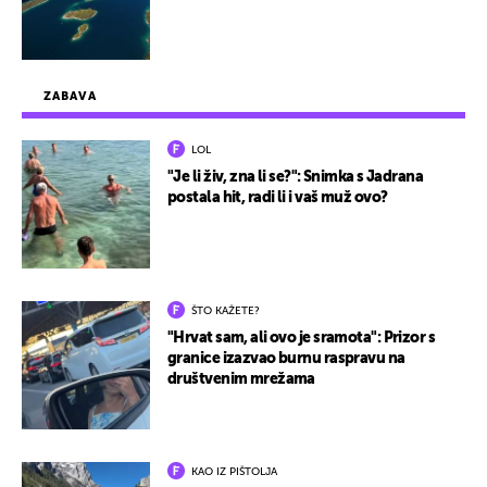
ZABAVA
LOL
"Je li živ, zna li se?": Snimka s Jadrana
postala hit, radi li i vaš muž ovo?
ŠTO KAŽETE?
"Hrvat sam, ali ovo je sramota": Prizor s
granice izazvao burnu raspravu na
društvenim mrežama
KAO IZ PIŠTOLJA