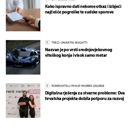
Kako ispravno dati nekome otkaz i izbjeći
najčešće pogreške te sudske sporove
TREĆI UNIKATNI BUGATTI
Nazvan je po vrsti srednjovjekovnog
viteškog konja i visok samo metar
POKROVITELJ PHILIP MORRIS ZAGREB
Digitalna rješenja za stvarne probleme: Dva
hrvatska projekta dobila potporu za razvoj