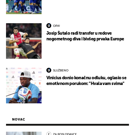
OPA!
Josip Šutalo radi transfer u redove
nogometnog diva i bivšeg prvaka Europe
SLUŽBENO
Vinicius donio konačnu odluku, oglasio se
emotivnom porukom: "Hvala vam svima"
NOVAC
ZA POSLODAVCE