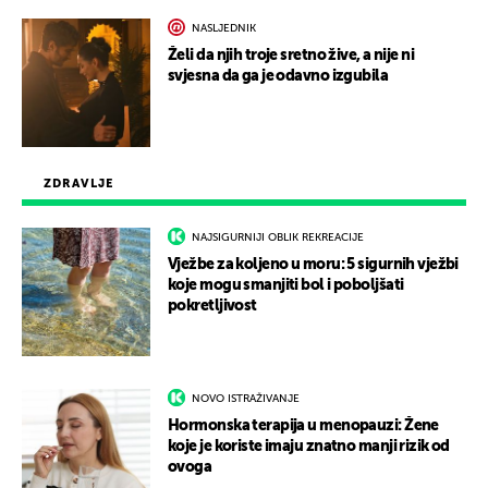
NASLJEDNIK
Želi da njih troje sretno žive, a nije ni
svjesna da ga je odavno izgubila
ZDRAVLJE
NAJSIGURNIJI OBLIK REKREACIJE
Vježbe za koljeno u moru: 5 sigurnih vježbi
koje mogu smanjiti bol i poboljšati
pokretljivost
NOVO ISTRAŽIVANJE
Hormonska terapija u menopauzi: Žene
koje je koriste imaju znatno manji rizik od
ovoga