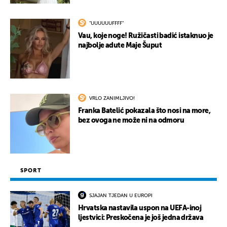
"UUUUUUFFFF"
Vau, koje noge! Ružičasti badić istaknuo je
najbolje adute Maje Šuput
VRLO ZANIMLJIVO!
Franka Batelić pokazala što nosi na more,
bez ovoga ne može ni na odmoru
SPORT
SJAJAN TJEDAN U EUROPI
Hrvatska nastavila uspon na UEFA-inoj
ljestvici: Preskočena je još jedna država