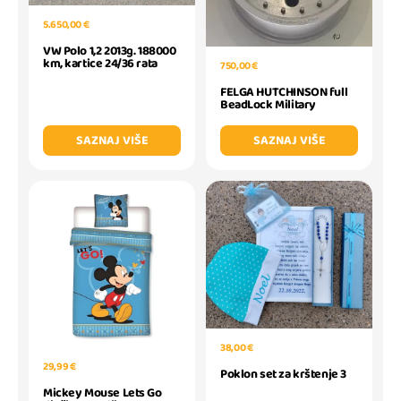
5.650,00 €
VW Polo 1,2 2013g. 188000
km, kartice 24/36 rata
750,00 €
FELGA HUTCHINSON full
BeadLock Military
SAZNAJ VIŠE
SAZNAJ VIŠE
38,00 €
29,99 €
Poklon set za krštenje 3
Mickey Mouse Lets Go