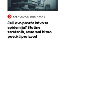
KRENULO OD BRZE HRANE
Je li ovo povrće krivo za
epidemiju? Stotine
zaraženih, restorani hitno
povukli proizvod