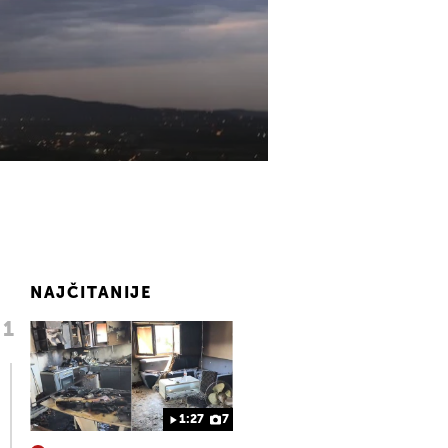
NAJČITANIJE
1:27
7