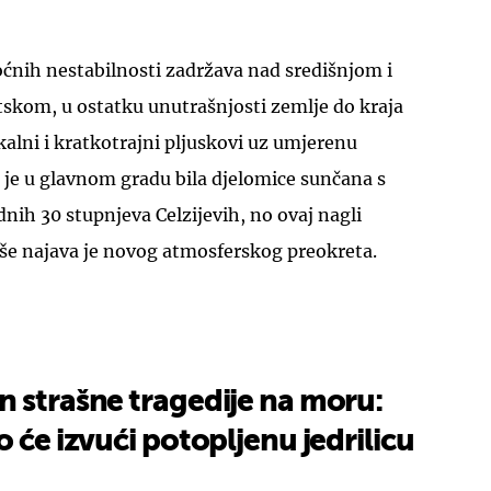
oćnih nestabilnosti zadržava nad središnjom i
kom, u ostatku unutrašnjosti zemlje do kraja
kalni i kratkotrajni pljuskovi uz umjerenu
a je u glavnom gradu bila djelomice sunčana s
ih 30 stupnjeva Celzijevih, no ovaj nagli
 kiše najava je novog atmosferskog preokreta.
 strašne tragedije na moru:
o će izvući potopljenu jedrilicu