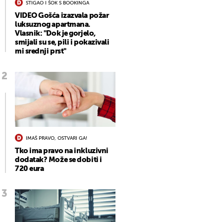
STIGAO I ŠOK S BOOKINGA
VIDEO Gošća izazvala požar
luksuznog apartmana.
Vlasnik: "Dok je gorjelo,
smijali su se, pili i pokazivali
mi srednji prst"
IMAŠ PRAVO, OSTVARI GA!
Tko ima pravo na inkluzivni
dodatak? Može se dobiti i
720 eura