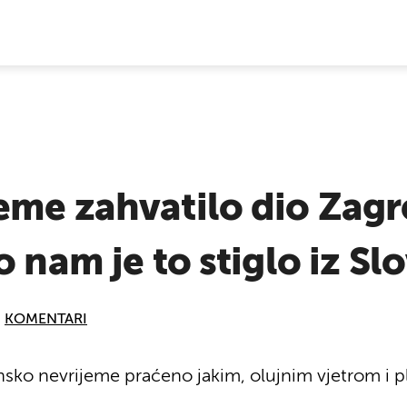
E VIJESTI
eme zahvatilo dio Zagr
 nam je to stiglo iz Sl
KOMENTARI
sko nevrijeme praćeno jakim, olujnim vjetrom i pl