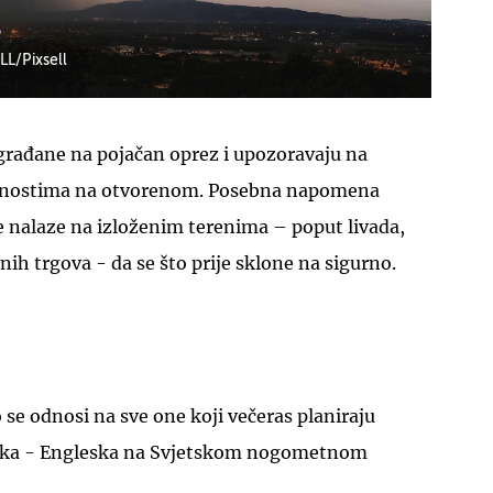
b
LL/Pixsell
 građane na pojačan oprez i upozoravaju na
UKLJUČITE NOTIFIKACIJE
vnostima na otvorenom. Posebna napomena
e nalaze na izloženim terenima – poput livada,
nih trgova - da se što prije sklone na sigurno.
se odnosi na sve one koji večeras planiraju
tska - Engleska na Svjetskom nogometnom