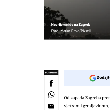
Nevrijeme ide na Zagreb
Foto: Marko Prpic/Pixsell
PODIJELITE
Dodajt
Od zapada Zagreba pre
vjetrom i grmljavinom, 