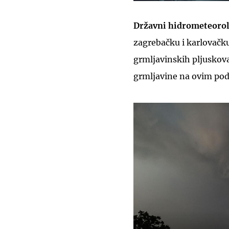
Državni hidrometeoro
zagrebačku i karlovačku
grmljavinskih pljuskova
grmljavine na ovim pod