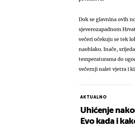
Dok se glavnina ovih n
sjeverozapadnom Hrvats
večeri očekuju se tek lo
naoblaku. Inače, srijed
temperaturama do ugodn
večernji nalet vjetra i
AKTUALNO
Uhićenje nakon
Evo kada i kak