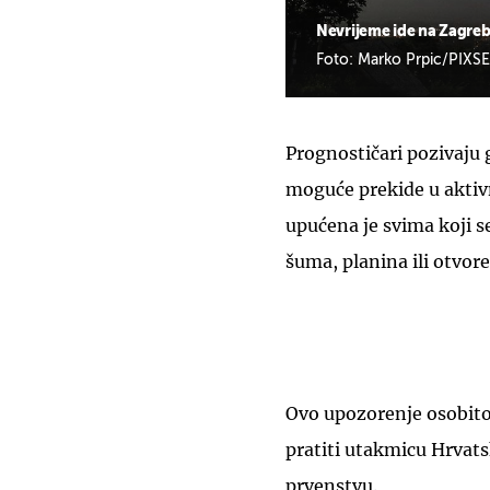
Nevrijeme ide na Zagre
Foto: Marko Prpic/PIXSE
Prognostičari pozivaju
moguće prekide u akti
upućena je svima koji s
šuma, planina ili otvore
Ovo upozorenje osobito 
pratiti utakmicu Hrva
prvenstvu.