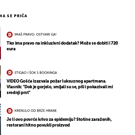
IMA SE PRIČA
IMAŠ PRAVO, OSTVARI GA!
Tko ima pravo na inkluzivni dodatak? Može se dobiti i 720
eura
STIGAO I ŠOK S BOOKINGA
VIDEO Gošća izazvala požar luksuznog apartmana.
Vlasnik: "Dok je gorjelo, smijali su se, pili i pokazivali mi
srednji prst"
KRENULO OD BRZE HRANE
Je li ovo povrće krivo za epidemiju? Stotine zaraženih,
restorani hitno povukli proizvod