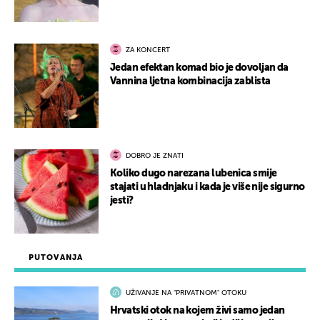
ZA KONCERT
Jedan efektan komad bio je dovoljan da
Vannina ljetna kombinacija zablista
DOBRO JE ZNATI
Koliko dugo narezana lubenica smije
stajati u hladnjaku i kada je više nije sigurno
jesti?
PUTOVANJA
UŽIVANJE NA "PRIVATNOM" OTOKU
Hrvatski otok na kojem živi samo jedan