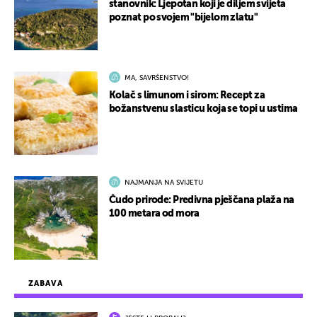
stanovnik: Ljepotan koji je diljem svijeta
poznat po svojem "bijelom zlatu"
MA, SAVRŠENSTVO!
Kolač s limunom i sirom: Recept za
božanstvenu slasticu koja se topi u ustima
NAJMANJA NA SVIJETU
Čudo prirode: Predivna pješčana plaža na
100 metara od mora
ZABAVA