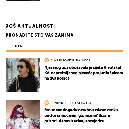
JOŠ AKTUALNOSTI
PRONAĐITE ŠTO VAS ZANIMA
SHOW
ČUVA USPOMENU NA NJEGA
Njezinog oca obožavala je cijela Hrvatska!
Kći neprežaljenog pjevača projurila špicom
na dva kotača
PONOVNO POD POVEĆALOM
Što se sve događalo na hrvatskom otoku
pod osramoćenim glumcem? Bizarni
prizori i danas izazivaju nevjericu