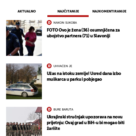
AKTUALNO
NAJČITANIJE
NAJKOMENTIRANIJE
NAKON SUKOBA
FOTO Ovo je žena (36) osumnjičena za
ubojstvo partnera (71) u Slavoniji
UHVAĆEN JE
Užas na istoku zemlje! Usred dana izbo
muškarca u parku i pobjegao
BURE BARUTA
Ukrajinski stručnjak upozorava na novu
prijetnju: Ovaj grad u BiH-u bi mogao biti
žarište