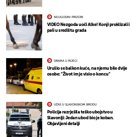
NEUGODNI PRIZORI
VIDEO Nezgoda uoči Alke! Konji proklizali i
pali u središtu grada
DRAMA U RIJECI
Urušio se balkon kuće, na njemu bile dvije
osobe: "Život im je visio o koncu"
UŽAS U SLAVONSKOM BRODU
Policija razrješila teško ubojstvo u
Slavoniji: Jedan ubod bio je koban.
Objavljeni detalji