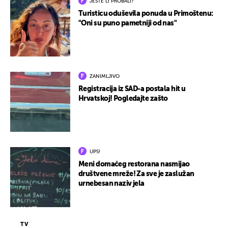
JESTE LI PROBALI?
Turisticu oduševila ponuda u Primoštenu:
"Oni su puno pametniji od nas"
ZANIMLJIVO
Registracija iz SAD-a postala hit u
Hrvatskoj! Pogledajte zašto
UPS!
Meni domaćeg restorana nasmijao
društvene mreže! Za sve je zaslužan
urnebesan naziv jela
TV