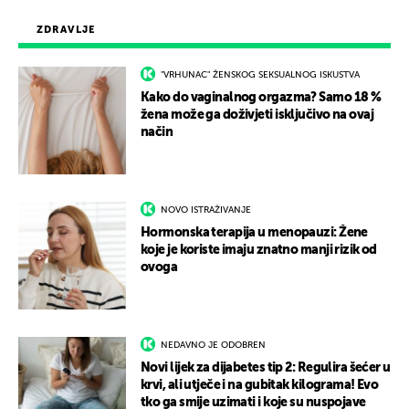
ZDRAVLJE
"VRHUNAC" ŽENSKOG SEKSUALNOG ISKUSTVA
Kako do vaginalnog orgazma? Samo 18 %
žena može ga doživjeti isključivo na ovaj
način
NOVO ISTRAŽIVANJE
Hormonska terapija u menopauzi: Žene
koje je koriste imaju znatno manji rizik od
ovoga
NEDAVNO JE ODOBREN
Novi lijek za dijabetes tip 2: Regulira šećer u
krvi, ali utječe i na gubitak kilograma! Evo
tko ga smije uzimati i koje su nuspojave