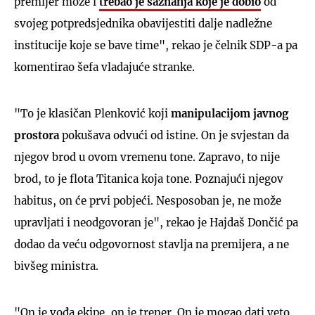
premijer može i
trebao je saznanja koje je dobio
od
svojeg potpredsjednika obavijestiti dalje nadležne
institucije koje se bave time", rekao je čelnik SDP-a pa
komentirao šefa vladajuće stranke.
"To je klasičan Plenković koji
manipulacijom javnog
prostora
pokušava odvući od istine. On je svjestan da
njegov brod u ovom vremenu tone. Zapravo, to nije
brod, to je flota Titanica koja tone. Poznajući njegov
habitus, on će prvi pobjeći. Nesposoban je, ne može
upravljati i neodgovoran je", rekao je Hajdaš Dončić pa
dodao da veću odgovornost stavlja na premijera, a ne
bivšeg ministra.
"On je vođa ekipe, on je trener. On je mogao dati veto