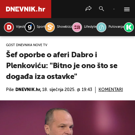
Vijesti
Sport
Showbizz
Lifestyle
Putovanja
PRETRAŽITE VIJESTI
GOST DNEVNIKA NOVE TV
Šef oporbe o aferi Dabro i
Plenkoviću: "Bitno je ono što se
događa iza ostavke"
Piše
DNEVNIK.hr,
18. siječnja 2025. @ 19:43
KOMENTARI