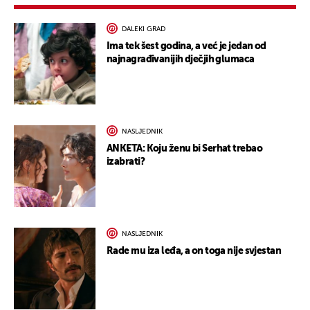
DALEKI GRAD
Ima tek šest godina, a već je jedan od
najnagrađivanijih dječjih glumaca
NASLJEDNIK
ANKETA: Koju ženu bi Serhat trebao
izabrati?
NASLJEDNIK
Rade mu iza leđa, a on toga nije svjestan