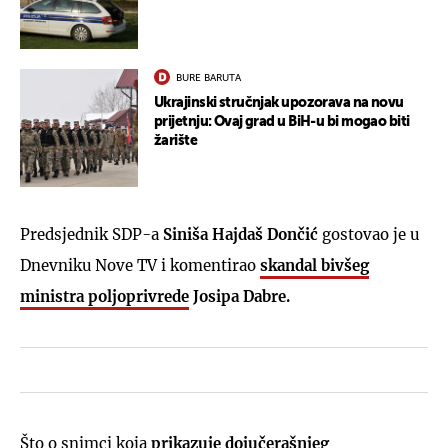
BURE BARUTA
Ukrajinski stručnjak upozorava na novu
prijetnju: Ovaj grad u BiH-u bi mogao biti
žarište
Predsjednik SDP-a
Siniša Hajdaš Dončić
gostovao je u
Dnevniku Nove TV i komentirao
skandal bivšeg
ministra poljoprivrede
Josipa Dabre.
Što o snimci koja
prikazuje dojučerašnjeg