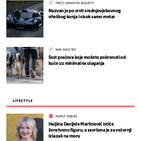
TREĆI UNIKATNI BUGATTI
Nazvan je po vrsti srednjovjekovnog
viteškog konja i visok samo metar
SAM SVOJ ŠEF
Šest poslova koje možete pokrenuti od
kuće uz minimalna ulaganja
LIFESTYLE
POPUT SIRENE
Haljina Danijele Martinović ističe
ženstvenu figuru, a savršena je za večernji
izlazak na moru