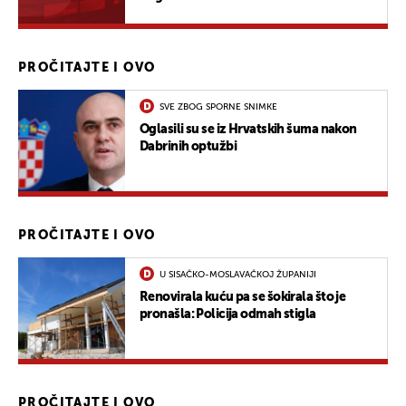
PROČITAJTE I OVO
SVE ZBOG SPORNE SNIMKE
Oglasili su se iz Hrvatskih šuma nakon
Dabrinih optužbi
PROČITAJTE I OVO
U SISAČKO-MOSLAVAČKOJ ŽUPANIJI
Renovirala kuću pa se šokirala što je
pronašla: Policija odmah stigla
PROČITAJTE I OVO