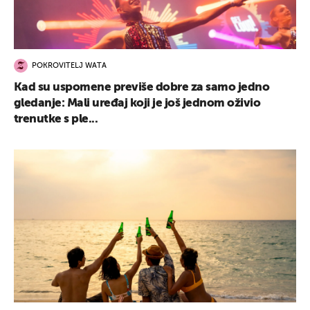
POKROVITELJ WATA
Kad su uspomene previše dobre za samo jedno
UKLJUČITE NOTIFIKACIJE
gledanje: Mali uređaj koji je još jednom oživio
trenutke s ple...