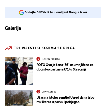
Dodajte DNEVNIK.hr u omiljeni Google izvor
Galerija
2
TRI VIJESTI O KOJIMA SE PRIČA
NAKON SUKOBA
FOTO Ovo je žena (36) osumnjičena za
ubojstvo partnera (71) u Slavoniji
UHVAĆEN JE
Užas na istoku zemlje! Usred dana izbo
muškarca u parku i pobjegao