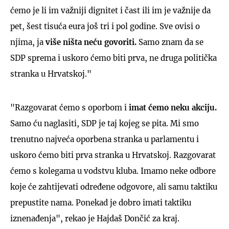
ćemo je li im važniji dignitet i čast ili im je važnije da
pet, šest tisuća eura još tri i pol godine. Sve ovisi o
njima, ja
više ništa neću govoriti.
Samo znam da se
SDP sprema i uskoro ćemo biti prva, ne druga politička
stranka u Hrvatskoj."
"Razgovarat ćemo s oporbom i
imat ćemo neku akciju.
Samo ću naglasiti, SDP je taj kojeg se pita. Mi smo
trenutno najveća oporbena stranka u parlamentu i
uskoro ćemo biti prva stranka u Hrvatskoj. Razgovarat
ćemo s kolegama u vodstvu kluba. Imamo neke odbore
koje će zahtijevati određene odgovore, ali samu taktiku
prepustite nama. Ponekad je dobro imati taktiku
iznenađenja", rekao je Hajdaš Dončić za kraj.