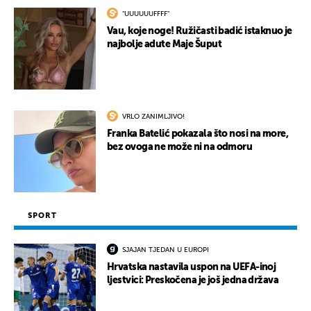
"UUUUUUFFFF"
Vau, koje noge! Ružičasti badić istaknuo je
najbolje adute Maje Šuput
VRLO ZANIMLJIVO!
Franka Batelić pokazala što nosi na more,
bez ovoga ne može ni na odmoru
SPORT
SJAJAN TJEDAN U EUROPI
Hrvatska nastavila uspon na UEFA-inoj
ljestvici: Preskočena je još jedna država