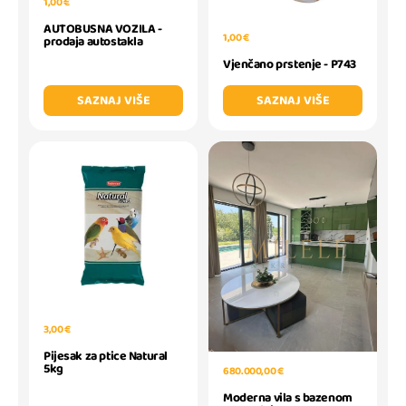
1,00 €
AUTOBUSNA VOZILA -
1,00 €
prodaja autostakla
Vjenčano prstenje - P743
SAZNAJ VIŠE
SAZNAJ VIŠE
3,00 €
Pijesak za ptice Natural
5kg
680.000,00 €
Moderna vila s bazenom