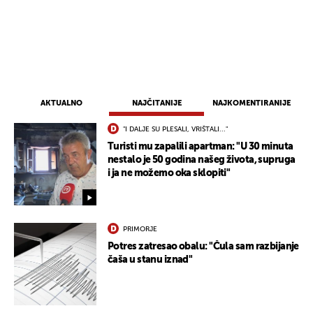
AKTUALNO
NAJČITANIJE
NAJKOMENTIRANIJE
"I DALJE SU PLESALI, VRIŠTALI..."
Turisti mu zapalili apartman: "U 30 minuta
nestalo je 50 godina našeg života, supruga
i ja ne možemo oka sklopiti"
PRIMORJE
Potres zatresao obalu: "Čula sam razbijanje
čaša u stanu iznad"