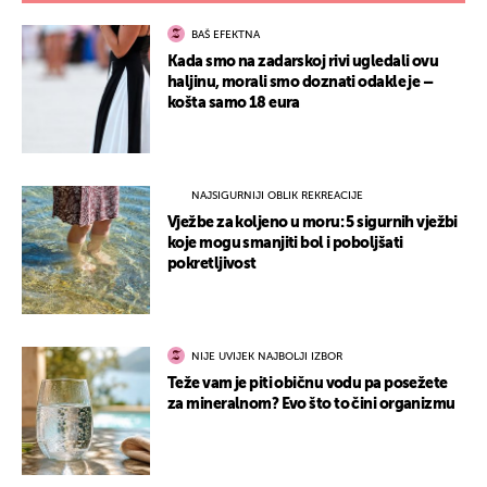
BAŠ EFEKTNA
Kada smo na zadarskoj rivi ugledali ovu
haljinu, morali smo doznati odakle je –
košta samo 18 eura
NAJSIGURNIJI OBLIK REKREACIJE
Vježbe za koljeno u moru: 5 sigurnih vježbi
koje mogu smanjiti bol i poboljšati
pokretljivost
NIJE UVIJEK NAJBOLJI IZBOR
Teže vam je piti običnu vodu pa posežete
za mineralnom? Evo što to čini organizmu