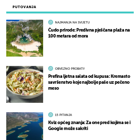
PUTOVANJA
NAJMANJA NA SVIJETU
Čudo prirode: Predivna pješčana plaža na
100 metara od mora
OBVEZNO PROBATI!
Prefina ljetna salata od kupusa: Kremasto
savršenstvo koje najbolje paše uz pečeno
meso
15 PITANJA
Kviz općeg znanja: Za one pred kojima se i
Google može sakriti