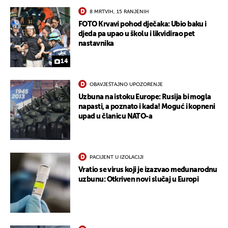
8 MRTVIH, 15 RANJENIH
FOTO Krvavi pohod dječaka: Ubio baku i
djeda pa upao u školu i likvidirao pet
nastavnika
UKLJUČITE NOTIFIKACIJE
14
OBAVJEŠTAJNO UPOZORENJE
Uzbuna na istoku Europe: Rusija bi mogla
napasti, a poznato i kada! Moguć i kopneni
upad u članicu NATO-a
PACIJENT U IZOLACIJI
Vratio se virus koji je izazvao međunarodnu
uzbunu: Otkriven novi slučaj u Europi