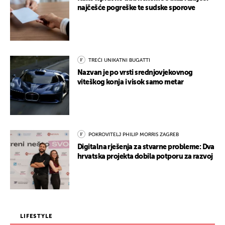
najčešće pogreške te sudske sporove
TREĆI UNIKATNI BUGATTI
Nazvan je po vrsti srednjovjekovnog
viteškog konja i visok samo metar
POKROVITELJ PHILIP MORRIS ZAGREB
Digitalna rješenja za stvarne probleme: Dva
hrvatska projekta dobila potporu za razvoj
LIFESTYLE