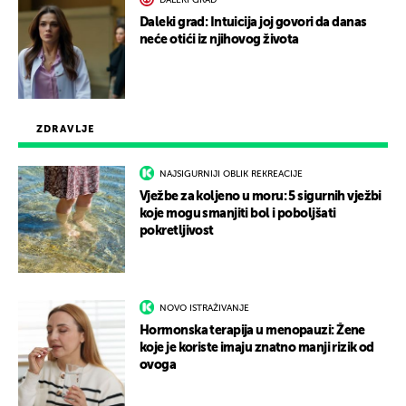
DALEKI GRAD
Daleki grad: Intuicija joj govori da danas
neće otići iz njihovog života
ZDRAVLJE
NAJSIGURNIJI OBLIK REKREACIJE
Vježbe za koljeno u moru: 5 sigurnih vježbi
koje mogu smanjiti bol i poboljšati
pokretljivost
NOVO ISTRAŽIVANJE
Hormonska terapija u menopauzi: Žene
koje je koriste imaju znatno manji rizik od
ovoga