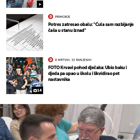
PRIMORJE
Potres zatresao obalu: "Čula sam razbijanje
čaša u stanu iznad"
8 MRTVIH, 15 RANJENIH
FOTO Krvavi pohod dječaka: Ubio baku i
djeda pa upao u školu i likvidirao pet
nastavnika
14