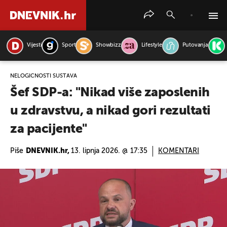
Vijesti
Sport
Showbizz
Lifestyle
Putovanja
PRETRAŽITE VIJESTI
NELOGIČNOSTI SUSTAVA
Šef SDP-a: "Nikad više zaposlenih
u zdravstvu, a nikad gori rezultati
za pacijente"
Piše
DNEVNIK.hr,
13. lipnja 2026. @ 17:35
KOMENTARI