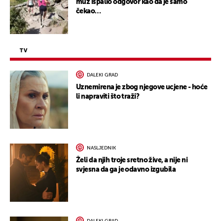
muž ispalio odgovor kao da je samo
čekao…
TV
DALEKI GRAD
Uznemirena je zbog njegove ucjene - hoće
li napraviti što traži?
NASLJEDNIK
Želi da njih troje sretno žive, a nije ni
svjesna da ga je odavno izgubila