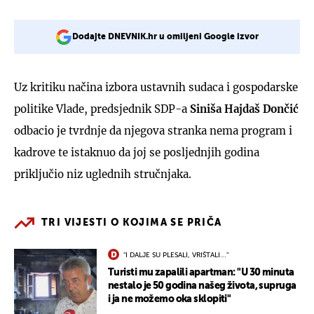
Dodajte DNEVNIK.hr u omiljeni Google izvor
Uz kritiku načina izbora ustavnih sudaca i gospodarske
politike Vlade, predsjednik SDP-a
Siniša Hajdaš Dončić
odbacio je tvrdnje da njegova stranka nema program i
kadrove te istaknuo da joj se posljednjih godina
priključio niz uglednih stručnjaka.
TRI VIJESTI O KOJIMA SE PRIČA
"I DALJE SU PLESALI, VRIŠTALI..."
Turisti mu zapalili apartman: "U 30 minuta
nestalo je 50 godina našeg života, supruga
i ja ne možemo oka sklopiti"