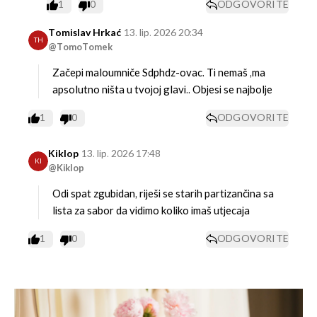
1
0
ODGOVORITE
Tomislav Hrkać
13. lip. 2026 20:34
TH
@TomoTomek
Začepi maloumniče Sdphdz-ovac.
Ti nemaš ,ma
apsolutno ništa u tvojoj glavi..
Objesi se najbolje
1
0
ODGOVORITE
Kiklop
13. lip. 2026 17:48
KI
@Kiklop
Odi spat zgubidan, riješi se starih partizančina sa
lista za sabor da vidimo koliko imaš utjecaja
1
0
ODGOVORITE