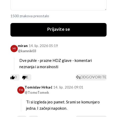
1500 znakova preostalo
Prijavite se
miran
14. lip. 2026 05:19
MI
@kamnik03
Dve puhle - prazne HDZ glave - komentari
neznanja i a moralnosti
0
1
ODGOVORITE
Tomislav Hrkać
14. lip. 2026 09:01
TH
@TomoTomek
Ti si izgleda jeo pamet.
Srami se komunjaro
jedna.
I začepi napokon.