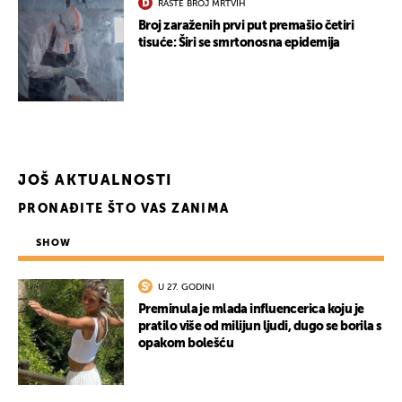
RASTE BROJ MRTVIH
Broj zaraženih prvi put premašio četiri
tisuće: Širi se smrtonosna epidemija
JOŠ AKTUALNOSTI
PRONAĐITE ŠTO VAS ZANIMA
SHOW
U 27. GODINI
Preminula je mlada influencerica koju je
pratilo više od milijun ljudi, dugo se borila s
opakom bolešću