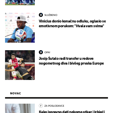
SLUŽBENO
Vinicius donio konačnu odluku, oglasio se
emotivnom porukom: "Hvala vam svima"
OPA!
Josip Šutalo radi transfer u redove
nogometnog diva i bivšeg prvaka Europe
NOVAC
ZA POSLODAVCE
Kako ispravno dati nekome otkaz i izbjeći