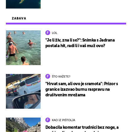
ZABAVA
LOL
"Je li živ, zna li se?": Snimka s Jadrana
postala hit, radi li i vaš muž ovo?
ŠTO KAŽETE?
"Hrvat sam, ali ovo je sramota": Prizor s
granice izazvao burnu raspravu na
društvenim mrežama
KAO IZ PIŠTOLJA
Dobacila komentar trudnici bez noge, a