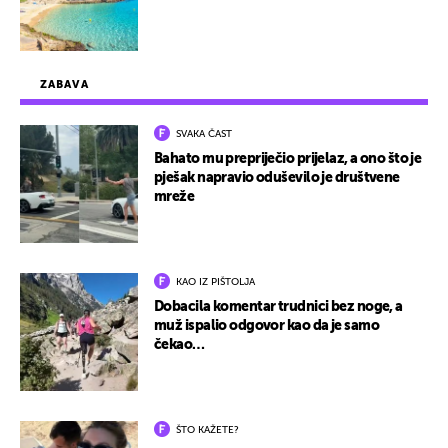
ZABAVA
SVAKA ČAST
Bahato mu prepriječio prijelaz, a ono što je
pješak napravio oduševilo je društvene
mreže
KAO IZ PIŠTOLJA
Dobacila komentar trudnici bez noge, a
muž ispalio odgovor kao da je samo
čekao…
ŠTO KAŽETE?