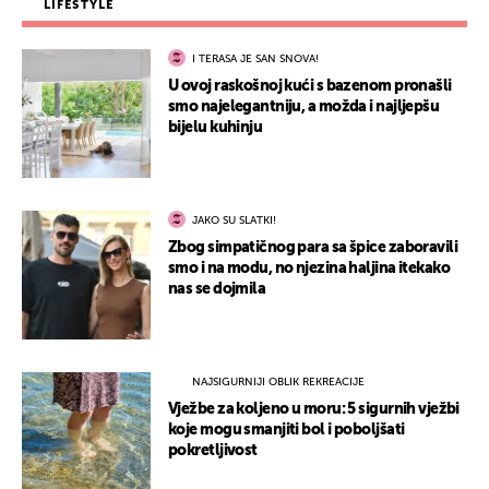
LIFESTYLE
I TERASA JE SAN SNOVA!
U ovoj raskošnoj kući s bazenom pronašli
smo najelegantniju, a možda i najljepšu
bijelu kuhinju
JAKO SU SLATKI!
Zbog simpatičnog para sa špice zaboravili
smo i na modu, no njezina haljina itekako
nas se dojmila
NAJSIGURNIJI OBLIK REKREACIJE
Vježbe za koljeno u moru: 5 sigurnih vježbi
koje mogu smanjiti bol i poboljšati
pokretljivost