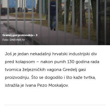
Gredelj gasi proizvodnju - 3
Foto: DNEVNIK.hr
Još je jedan nekadašnji hrvatski industrijski div
pred kolapsom – nakon punih 130 godina rada
tvornica željezničkih vagona Gredelj gasi
proizvodnju. Što se dogodilo i što kaže tvrtka,
istražila je Ivana Pezo Moskaljov.