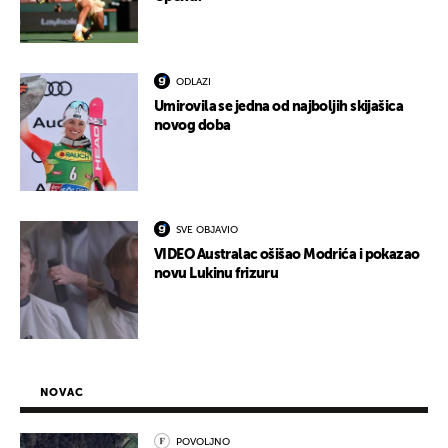
ODLAZI
Umirovila se jedna od najboljih skijašica
novog doba
SVE OBJAVIO
VIDEO Australac ošišao Modrića i pokazao
novu Lukinu frizuru
NOVAC
POVOLJNO