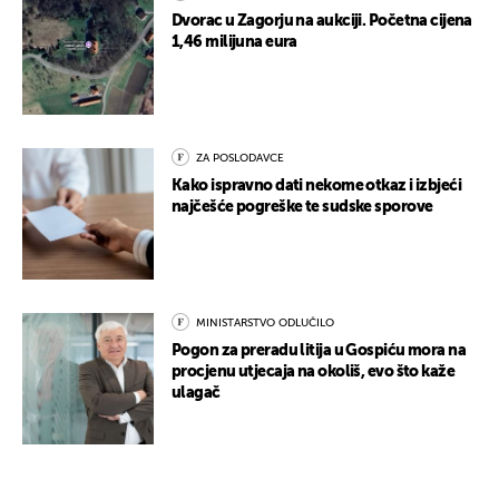
Dvorac u Zagorju na aukciji. Početna cijena
1,46 milijuna eura
ZA POSLODAVCE
Kako ispravno dati nekome otkaz i izbjeći
najčešće pogreške te sudske sporove
MINISTARSTVO ODLUČILO
Pogon za preradu litija u Gospiću mora na
procjenu utjecaja na okoliš, evo što kaže
ulagač