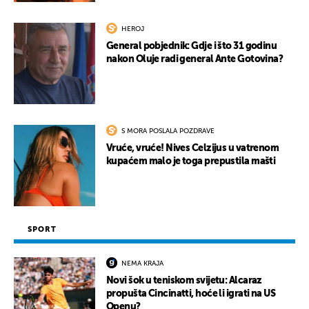
HEROJ
General pobjednik: Gdje i što 31 godinu
nakon Oluje radi general Ante Gotovina?
S MORA POSLALA POZDRAVE
Vruće, vruće! Nives Celzijus u vatrenom
kupaćem malo je toga prepustila mašti
SPORT
NEMA KRAJA
Novi šok u teniskom svijetu: Alcaraz
propušta Cincinatti, hoće li igrati na US
Openu?