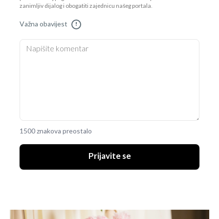
zanimljiv dijalog i obogatiti zajednicu našeg portala.
Važna obavijest
!
1500 znakova preostalo
Prijavite se