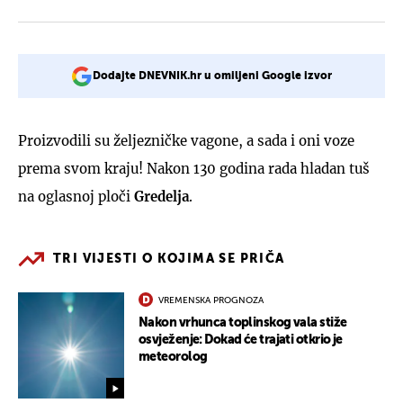
Dodajte DNEVNIK.hr u omiljeni Google izvor
Proizvodili su željezničke vagone, a sada i oni voze
prema svom kraju! Nakon 130 godina rada hladan tuš
na oglasnoj ploči
Gredelja
.
TRI VIJESTI O KOJIMA SE PRIČA
VREMENSKA PROGNOZA
Nakon vrhunca toplinskog vala stiže
osvježenje: Dokad će trajati otkrio je
meteorolog