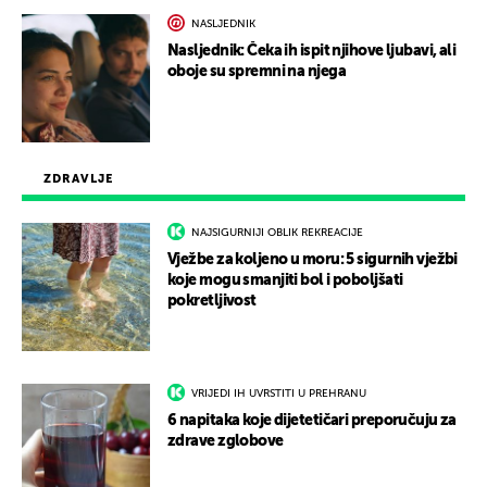
NASLJEDNIK
Nasljednik: Čeka ih ispit njihove ljubavi, ali
oboje su spremni na njega
ZDRAVLJE
NAJSIGURNIJI OBLIK REKREACIJE
Vježbe za koljeno u moru: 5 sigurnih vježbi
koje mogu smanjiti bol i poboljšati
pokretljivost
VRIJEDI IH UVRSTITI U PREHRANU
6 napitaka koje dijetetičari preporučuju za
zdrave zglobove