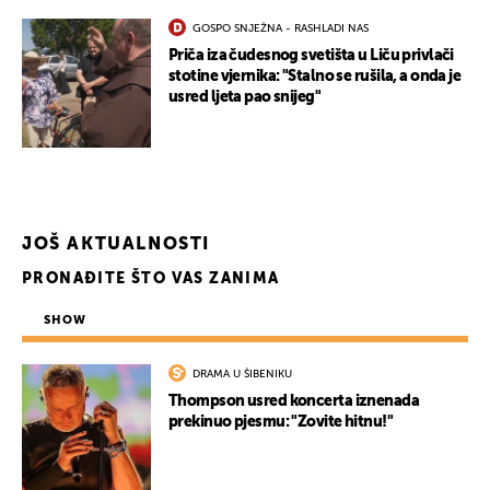
GOSPO SNJEŽNA - RASHLADI NAS
Priča iza čudesnog svetišta u Liču privlači
stotine vjernika: "Stalno se rušila, a onda je
usred ljeta pao snijeg"
JOŠ AKTUALNOSTI
PRONAĐITE ŠTO VAS ZANIMA
SHOW
DRAMA U ŠIBENIKU
Thompson usred koncerta iznenada
prekinuo pjesmu: "Zovite hitnu!"