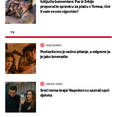
Isključio komentare: Par iz Srbije
preporučio spravicu za plažu s Temua, čini
li vam se ovo sigurnim?
TV
NASLJEDNIK
Postavila mu je važno pitanje, a odgovor ju
je jako iznenadio
DALEKI GRAD
Sreći nema kraja! Napokon su saznali spol
djeteta