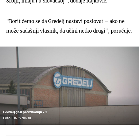
Srbiji, imaju i u Slovačkoj", dodaje Rajković.
"Borit ćemo se da Gredelj nastavi poslovat – ako ne
može sadašnji vlasnik, da učini netko drugi", poručuje.
Gredelj gasi proizvodnju - 5
Foto: DNEVNIK.hr