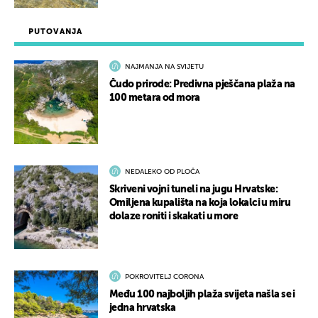
PUTOVANJA
NAJMANJA NA SVIJETU
Čudo prirode: Predivna pješčana plaža na
100 metara od mora
NEDALEKO OD PLOČA
Skriveni vojni tuneli na jugu Hrvatske:
Omiljena kupališta na koja lokalci u miru
dolaze roniti i skakati u more
POKROVITELJ CORONA
Među 100 najboljih plaža svijeta našla se i
jedna hrvatska