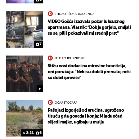
STIGAO I ŠOK S BOOKINGA
VIDEO Gošća izazvala požar luksuznog
apartmana. Vlasnik: “Dok je gorjelo, smijali
su se, pili i pokazivali mi srednji prst"
7
JE L' TO IDU IZBORI?
Stižu novi dodaci na mirovine branitelja,
oni poručuju: "Neki su dobili premalo, neki
su dobili previše"
OČAJ STOČARA
Pašnjaci izgorjeli od vrućina, ugroženo
tisuću grla goveda i konja: Mladunčad
slijedi majke, ugibaju u mulju
2:21
6