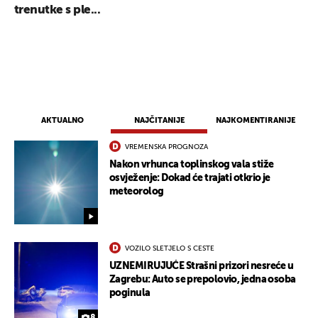
trenutke s ple...
AKTUALNO
NAJČITANIJE
NAJKOMENTIRANIJE
VREMENSKA PROGNOZA
Nakon vrhunca toplinskog vala stiže
osvježenje: Dokad će trajati otkrio je
meteorolog
VOZILO SLETJELO S CESTE
UZNEMIRUJUĆE Strašni prizori nesreće u
Zagrebu: Auto se prepolovio, jedna osoba
poginula
8