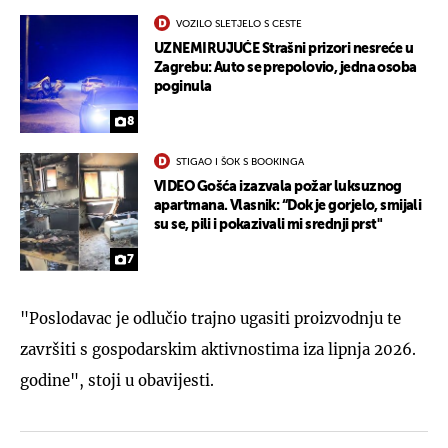
VOZILO SLETJELO S CESTE
UZNEMIRUJUĆE Strašni prizori nesreće u
Zagrebu: Auto se prepolovio, jedna osoba
poginula
8
STIGAO I ŠOK S BOOKINGA
VIDEO Gošća izazvala požar luksuznog
apartmana. Vlasnik: “Dok je gorjelo, smijali
su se, pili i pokazivali mi srednji prst"
7
"Poslodavac je odlučio trajno ugasiti proizvodnju te
završiti s gospodarskim aktivnostima iza lipnja 2026.
godine", stoji u obavijesti.