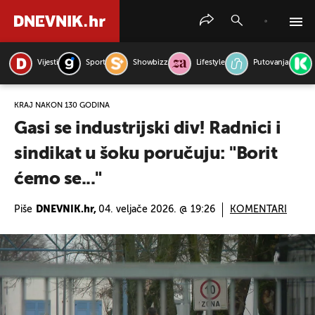
Vijesti
Sport
Showbizz
Lifestyle
Putovanja
PRETRAŽITE VIJESTI
KRAJ NAKON 130 GODINA
Gasi se industrijski div! Radnici i
sindikat u šoku poručuju: "Borit
ćemo se..."
Piše
DNEVNIK.hr,
04. veljače 2026. @ 19:26
KOMENTARI