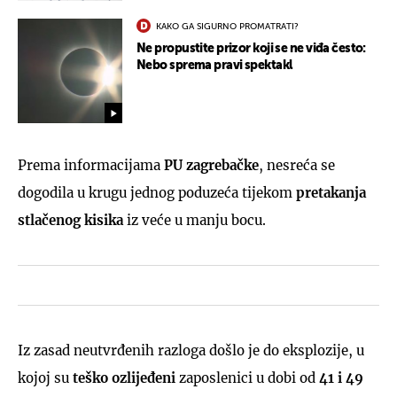
KAKO GA SIGURNO PROMATRATI?
Ne propustite prizor koji se ne viđa često:
Nebo sprema pravi spektakl
Prema informacijama
PU zagrebačke
, nesreća se
dogodila u krugu jednog poduzeća tijekom
pretakanja
stlačenog kisika
iz veće u manju bocu.
Iz zasad neutvrđenih razloga došlo je do eksplozije, u
kojoj su
teško ozlijeđeni
zaposlenici u dobi od
41 i 49