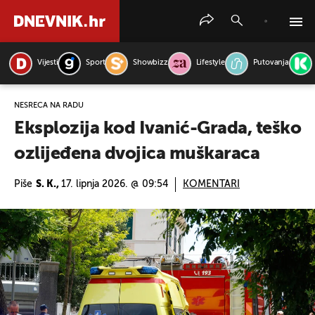
Vijesti
Sport
Showbizz
Lifestyle
Putovanja
PRETRAŽITE VIJESTI
NESREĆA NA RADU
Eksplozija kod Ivanić-Grada, teško
ozlijeđena dvojica muškaraca
Piše
S. K.,
17. lipnja 2026. @ 09:54
KOMENTARI