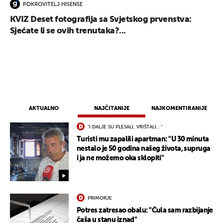
POKROVITELJ HISENSE
KVIZ Deset fotografija sa Svjetskog prvenstva:
Sjećate li se ovih trenutaka?...
AKTUALNO
NAJČITANIJE
NAJKOMENTIRANIJE
"I DALJE SU PLESALI, VRIŠTALI..."
Turisti mu zapalili apartman: "U 30 minuta
nestalo je 50 godina našeg života, supruga
i ja ne možemo oka sklopiti"
PRIMORJE
Potres zatresao obalu: "Čula sam razbijanje
čaša u stanu iznad"