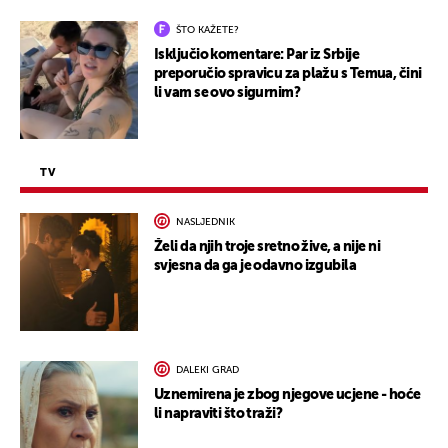
ŠTO KAŽETE?
Isključio komentare: Par iz Srbije
preporučio spravicu za plažu s Temua, čini
li vam se ovo sigurnim?
TV
NASLJEDNIK
Želi da njih troje sretno žive, a nije ni
svjesna da ga je odavno izgubila
DALEKI GRAD
Uznemirena je zbog njegove ucjene - hoće
li napraviti što traži?