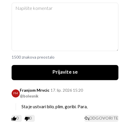
1500 znakova preostalo
Prijavite se
Franjom Mrvcic
17. lip. 2026 15:20
FM
@bolesnik
Sta je ustvari bilo, plim, goribi. Para,
0
0
ODGOVORITE