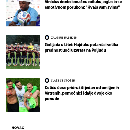
Vinicius donio konačnu odluku, oglasio se
emotivnom porukom: "Hvala vam svima"
ŽALGIRIS RAZBIJEN
Golijada u Litvi: Hajduku petarda i velika
prednost uoči uzvrata na Poljudu
SLAŽE SE STOŽER
Daliću će se pridružiti jedan od omiljenih
Vatrenih, pomoćnici i dalje dvoje oko
ponude
NOVAC