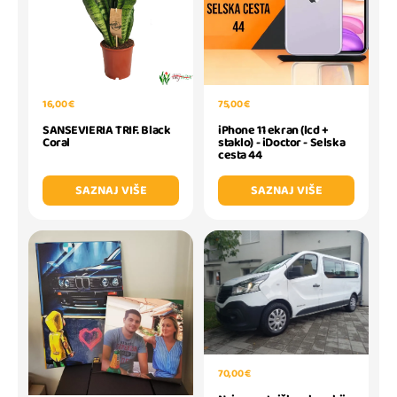
16,00 €
75,00 €
SANSEVIERIA TRIF. Black
iPhone 11 ekran (lcd +
Coral
staklo) - iDoctor - Selska
cesta 44
SAZNAJ VIŠE
SAZNAJ VIŠE
70,00 €