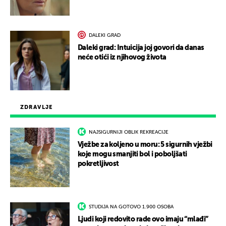
DALEKI GRAD
Daleki grad: Intuicija joj govori da danas
neće otići iz njihovog života
ZDRAVLJE
NAJSIGURNIJI OBLIK REKREACIJE
Vježbe za koljeno u moru: 5 sigurnih vježbi
koje mogu smanjiti bol i poboljšati
pokretljivost
STUDIJA NA GOTOVO 1.900 OSOBA
Ljudi koji redovito rade ovo imaju “mlađi”