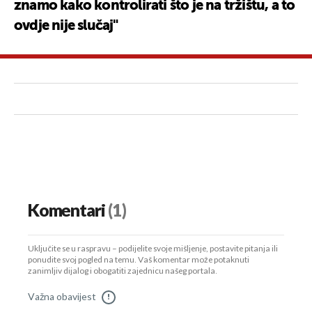
znamo kako kontrolirati što je na tržištu, a to
ovdje nije slučaj"
Komentari
(1)
Uključite se u raspravu – podijelite svoje mišljenje, postavite pitanja ili
ponudite svoj pogled na temu. Vaš komentar može potaknuti
zanimljiv dijalog i obogatiti zajednicu našeg portala.
Važna obavijest
!