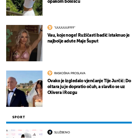
opakom bolešću
"UUUUUUFFFF"
Vau, koje noge! Ružičasti badić istaknuo je
najbolje adute Maje Šuput
RASKOŠNA PROSLAVA
Ovako je izgledalo vjenčanje Tije Jurčić: Do
oltara ju je dopratio očuh, a slavilo se uz
Olivera i Rozgu
SPORT
SLUŽBENO