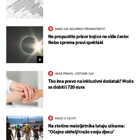
KAKO GA SIGURNO PROMATRATI?
Ne propustite prizor koji se ne viđa često:
Nebo sprema pravi spektakl
IMAŠ PRAVO, OSTVARI GA!
Tko ima pravo na inkluzivni dodatak? Može
se dobiti i 720 eura
KAOS U CEUTI
Na stotine maloljetnika lutaju ulicama:
"Očajne obitelji traže svoju djecu"