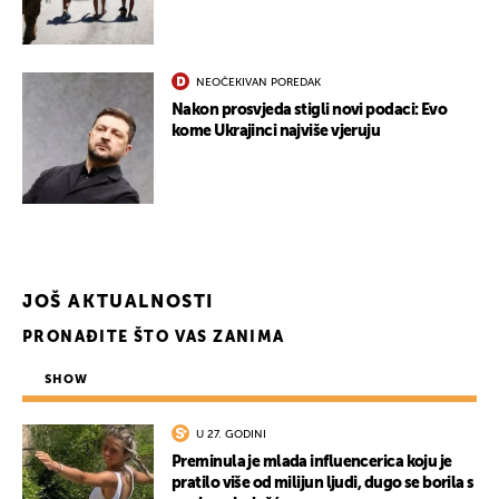
NEOČEKIVAN POREDAK
Nakon prosvjeda stigli novi podaci: Evo
kome Ukrajinci najviše vjeruju
JOŠ AKTUALNOSTI
PRONAĐITE ŠTO VAS ZANIMA
SHOW
UKLJUČITE NOTIFIKACIJE
U 27. GODINI
Preminula je mlada influencerica koju je
pratilo više od milijun ljudi, dugo se borila s