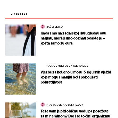
LIFESTYLE
BAŠ EFEKTNA
Kada smo na zadarskoj rivi ugledali ovu
haljinu, morali smo doznati odakle je –
košta samo 18 eura
NAJSIGURNIJI OBLIK REKREACIJE
Vježbe za koljeno u moru: 5 sigurnih vježbi
koje mogu smanjiti bol i poboljšati
pokretljivost
NIJE UVIJEK NAJBOLJI IZBOR
Teže vam je piti običnu vodu pa posežete
za mineralnom? Evo što to čini organizmu