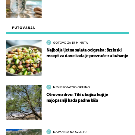
PUTOVANJA
GOTOVO ZA 15 MINUTA
Najbolja ljetna salata od graha: Brzinski
recept za dane kada je prevruće za kuhanje
NEVJEROJATNO OPASNO
Otrovno drvo: Tihi ubojica koji je
najopasniji kada padne kiša
NAJMANJA NA SVIJETU