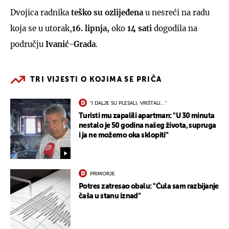
Dvojica radnika
teško su ozlijeđena
u nesreći na radu
koja se u utorak,
16. lipnja,
oko
14 sati
dogodila na
području
Ivanić-Grada
.
TRI VIJESTI O KOJIMA SE PRIČA
"I DALJE SU PLESALI, VRIŠTALI..."
Turisti mu zapalili apartman: "U 30 minuta
nestalo je 50 godina našeg života, supruga
i ja ne možemo oka sklopiti"
PRIMORJE
Potres zatresao obalu: "Čula sam razbijanje
čaša u stanu iznad"