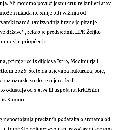
nja. Ali moramo povući jasnu crtu te iznijeti stav
 može i nikada ne smije biti važnija od
vatski narod. Proizvodnja hrane je pitanje
ove države“, rekao je predsjednik HPK
Željko
 prenosi u priopćenju.
a, primjerice iz dijelova Istre, Međimurja i
četkom 2026. štete na usjevima kukuruza, soje,
cima narasle su do te mjere da dio
o odustaje od sjetve ili uzgoja na kritičnim
 iz Komore.
og nepostojanja preciznih podataka o štetama od
i i u tome što poljoprivrednici, razočarani sporom