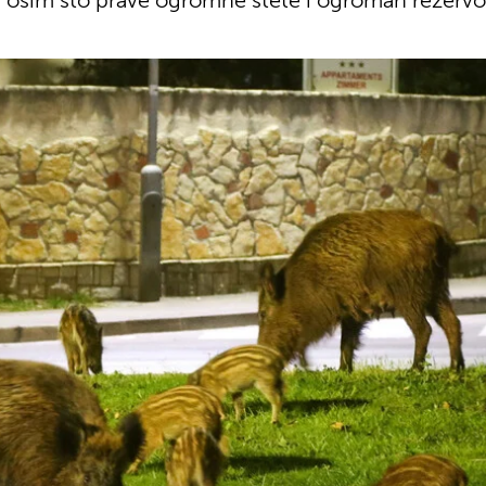
su, osim što prave ogromne štete i ogroman rezervo