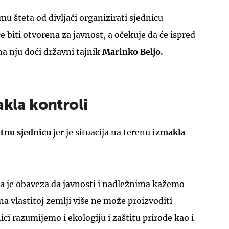
u šteta od divljači organizirati sjednicu
 biti otvorena za javnost, a očekuje da će ispred
a nju doći državni tajnik
Marinko Beljo.
UKLJUČITE NOTIFIKACIJE
akla kontroli
itnu sjednicu
jer je situacija na terenu
izmakla
ša je obaveza da javnosti i nadležnima kažemo
 na vlastitoj zemlji više ne može proizvoditi
ci razumijemo i ekologiju i zaštitu prirode kao i