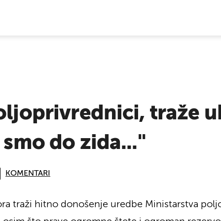
E VIJESTI
oljoprivrednici, traže u
 smo do zida..."
KOMENTARI
ra traži hitno donošenje uredbe Ministarstva po