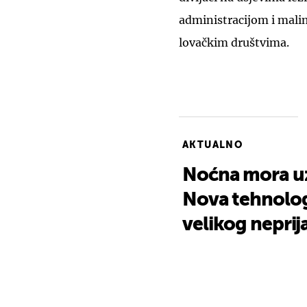
administracijom i mali
lovačkim društvima.
AKTUALNO
Noćna mora uzg
Nova tehnolog
velikog neprija