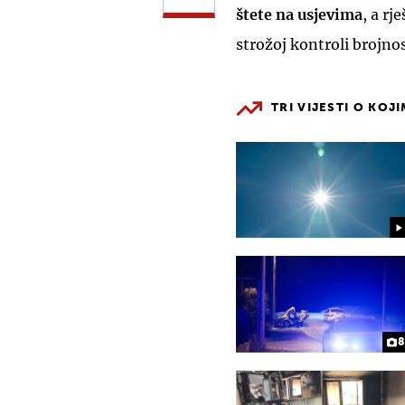
štete na usjevima
, a rj
strožoj kontroli brojnost
TRI VIJESTI O KOJ
8