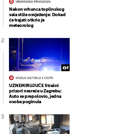
VREMENSKA PROGNOZA
Nakon vrhunca toplinskog
vala stiže osvježenje: Dokad
će trajati otkrio je
meteorolog
8
VOZILO SLETJELO S CESTE
UZNEMIRUJUĆE Strašni
prizori nesreće u Zagrebu:
Auto se prepolovio, jedna
osoba poginula