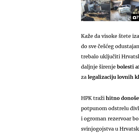
7
Kaže da visoke štete iz
do sve češćeg odustajan
trebalo uključiti Hrvats
daljnje širenje
bolesti a
za
legalizaciju lovnih k
HPK traži
hitno donoše
potpunom odstrelu divlj
i ogroman rezervoar bole
svinjogojstva u Hrvatsk