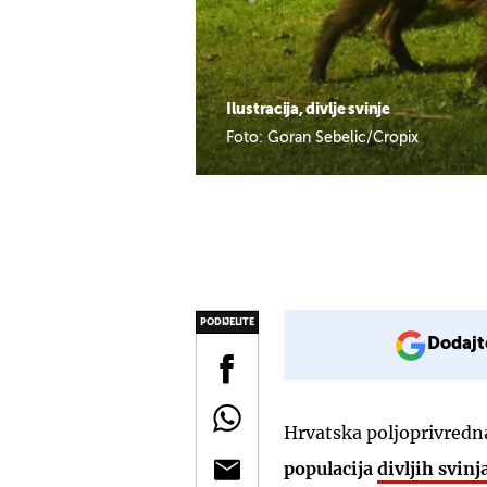
Ilustracija, divlje svinje
Foto: Goran Sebelic/Cropix
PODIJELITE
Dodajt
Hrvatska poljoprivred
populacija
divljih svinj