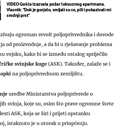
VIDEO Gošća izazvala požar luksuznog apartmana.
Vlasnik: “Dok je gorjelo, smijali su se, pili i pokazivali mi
srednji prst"
azivaju ogroman revolt poljoprivrednika i dovode
ja od proizvodnje, a da bi u rješavanje problema
ku vojsku, kako bi se između ostalog spriječilo
fričke svinjske kuge
(ASK). Također, zalaže se i
lopki
na poljoprivrednom zemljištu.
nje
uredbe Ministarstva poljoprivrede o
ih svinja, koje su, osim što prave ogromne štete
sti ASK, koja se širi i prijeti opstanku
oj, istaknuto je u utorak u priopćenju.