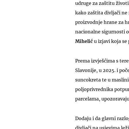
udruge za zaštitu životi
kako zaštita divljači ne
proizvodnje hrane za hr
nacionalne sigurnosti 
Mihelić
u izjavi koja se
Prema izvješćima s teren
Slavonije, u 2025. i po
suncokreta te u maslini
poljoprivrednika potpun
parcelama, upozoravaju
Dodaju i da glavni razl
divljači na usjevima lež