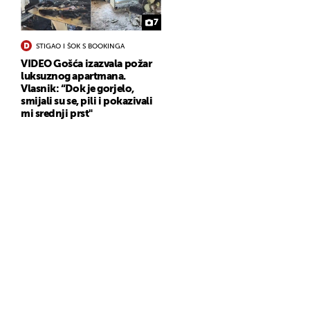
7
STIGAO I ŠOK S BOOKINGA
VIDEO Gošća izazvala požar
luksuznog apartmana.
Vlasnik: “Dok je gorjelo,
smijali su se, pili i pokazivali
mi srednji prst"