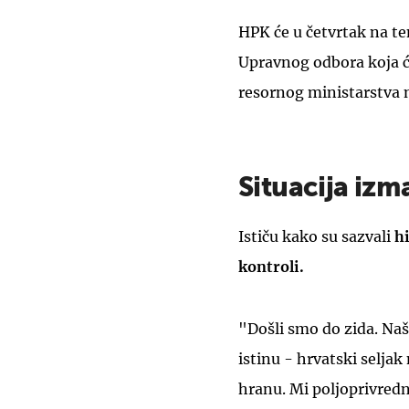
HPK će u četvrtak na tem
Upravnog odbora koja će
resornog ministarstva n
Situacija izm
Ističu kako su sazvali
h
kontroli.
"Došli smo do zida. Na
istinu - hrvatski seljak
hranu. Mi poljoprivredni