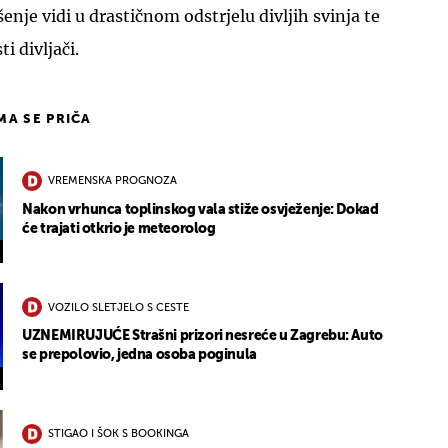
ešenje vidi u drastičnom odstrjelu divljih svinja te
i divljači.
IMA SE PRIČA
VREMENSKA PROGNOZA
Nakon vrhunca toplinskog vala stiže osvježenje: Dokad
će trajati otkrio je meteorolog
VOZILO SLETJELO S CESTE
UZNEMIRUJUĆE Strašni prizori nesreće u Zagrebu: Auto
se prepolovio, jedna osoba poginula
STIGAO I ŠOK S BOOKINGA