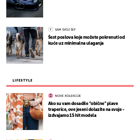
SAM SVOJ ŠEF
Šest poslova koje možete pokrenuti od
kuće uz minimalna ulaganja
LIFESTYLE
NOVE KOLEKCIJE
Ako su vam dosadile “obične” plave
traperice, ove jeseni dolazite na svoje -
izdvajamo 15 hit modela