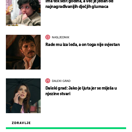
Ima tek šest godina, a već je jedan od
najnagrađivanijih dječjih glumaca
NASLJEDNIK
Rade mu iza leđa, a on toga nije svjestan
DALEKI GRAD
Daleki grad: Jako je ljuta jer se miješa u
njezine stvari
ZDRAVLJE