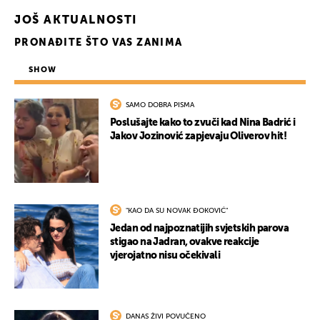
UKLJUČITE NOTIFIKACIJE
JOŠ AKTUALNOSTI
PRONAĐITE ŠTO VAS ZANIMA
SHOW
SAMO DOBRA PISMA
Poslušajte kako to zvuči kad Nina Badrić i
Jakov Jozinović zapjevaju Oliverov hit!
"KAO DA SU NOVAK ĐOKOVIĆ"
Jedan od najpoznatijih svjetskih parova
stigao na Jadran, ovakve reakcije
vjerojatno nisu očekivali
DANAS ŽIVI POVUČENO