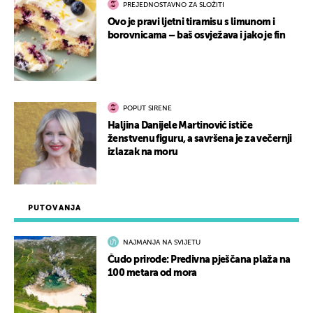
PREJEDNOSTAVNO ZA SLOŽITI
Ovo je pravi ljetni tiramisu s limunom i
borovnicama – baš osvježava i jako je fin
POPUT SIRENE
Haljina Danijele Martinović ističe
ženstvenu figuru, a savršena je za večernji
izlazak na moru
PUTOVANJA
NAJMANJA NA SVIJETU
Čudo prirode: Predivna pješčana plaža na
100 metara od mora