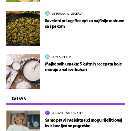
UZ RUČAK ILI VEČERU
Savršeni prilog: Recept za najfinije mahune
sa špekom
BON APPETIT!
Majke svih umaka: 5 kultnih recepata koje
moraju znati svi kuhari
ZABAVA
POKAŽITE ŠTO ZNATE!
Samo pravi intelektualci mogu riješiti ovaj
kviz bez ijedne pogreške