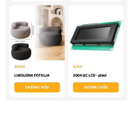
35,99 €
9,70 €
LUKSUZNA FOTELJA
2004 I2C LCD - plavi
SAZNAJ VIŠE
SAZNAJ VIŠE