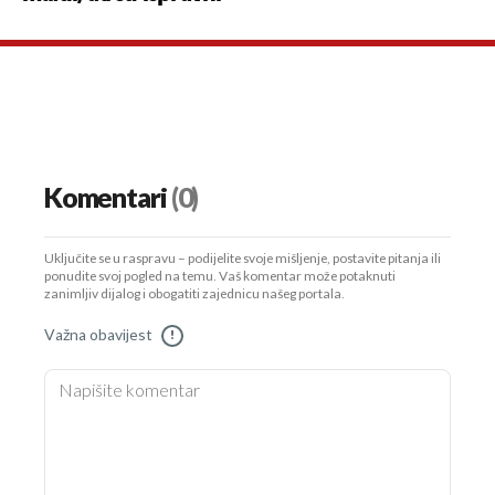
Komentari
(0)
Uključite se u raspravu – podijelite svoje mišljenje, postavite pitanja ili
ponudite svoj pogled na temu. Vaš komentar može potaknuti
zanimljiv dijalog i obogatiti zajednicu našeg portala.
Važna obavijest
!