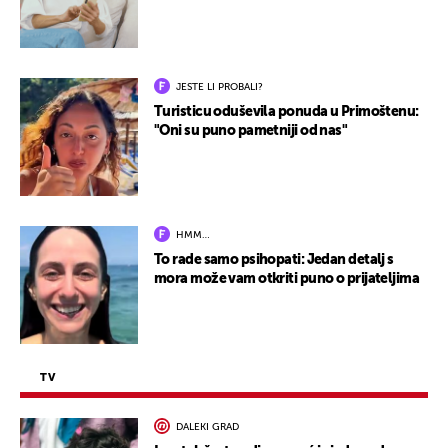
JESTE LI PROBALI?
Turisticu oduševila ponuda u Primoštenu:
"Oni su puno pametniji od nas"
HMM…
To rade samo psihopati: Jedan detalj s
mora može vam otkriti puno o prijateljima
TV
DALEKI GRAD