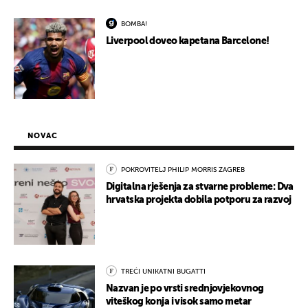
BOMBA!
Liverpool doveo kapetana Barcelone!
NOVAC
POKROVITELJ PHILIP MORRIS ZAGREB
Digitalna rješenja za stvarne probleme: Dva
hrvatska projekta dobila potporu za razvoj
TREĆI UNIKATNI BUGATTI
Nazvan je po vrsti srednjovjekovnog
viteškog konja i visok samo metar