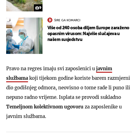
9
ŠIRE GA KOMARCI
Više od 240 osoba diljem Europe zaraženo
opasnim virusom: Najviše slučajeva u
našem susjedstvu
Pravo na regres imaju svi zaposlenici u
javnim
službama
koji tijekom godine koriste barem razmjerni
dio godišnjeg odmora, neovisno o tome rade li puno ili
nepuno radno vrijeme. Isplata se provodi sukladno
Temeljnom kolektivnom ugovoru
za zaposlenike u
javnim službama.