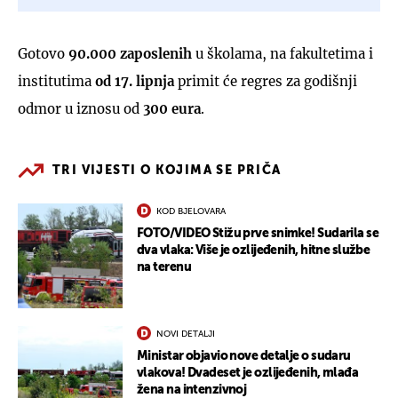
Gotovo
90.000 zaposlenih
u školama, na fakultetima i
institutima
od 17. lipnja
primit će regres za godišnji
odmor u iznosu od
300 eura
.
TRI VIJESTI O KOJIMA SE PRIČA
KOD BJELOVARA
FOTO/VIDEO Stižu prve snimke! Sudarila se
dva vlaka: Više je ozlijeđenih, hitne službe
na terenu
NOVI DETALJI
Ministar objavio nove detalje o sudaru
vlakova! Dvadeset je ozlijeđenih, mlađa
žena na intenzivnoj