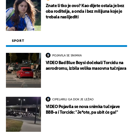
Znate li tko je ovo? Kao dijete ostala je bez
oba roditelja, a onda i bez milijuna koje je
trebala naslijediti
SPORT
POJAVILA SE SNIMKA
VIDEO Bad Blue Boysi dočekali Torcidu na
aerodromu, izbila velika masovna tučnjava
CIPELARILI GA DOK JE LEŽAO
VIDEO Pojavila se nova snimka tučnjave
BBB-a i Torcide: "Je*ote, pa ubit će ga!"