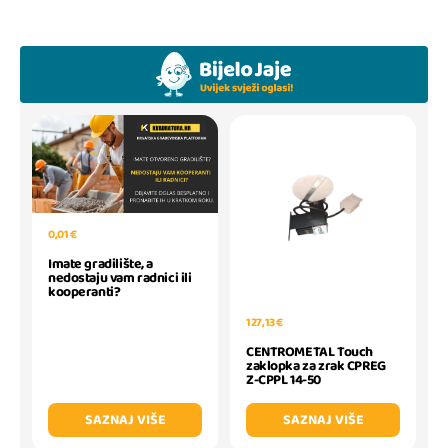
0,01 €
Imate gradilište, a
nedostaju vam radnici ili
kooperanti?
127,13 €
CENTROMETAL Touch
zaklopka za zrak CPREG
Z-CPPL 14-50
SAZNAJ VIŠE
SAZNAJ VIŠE