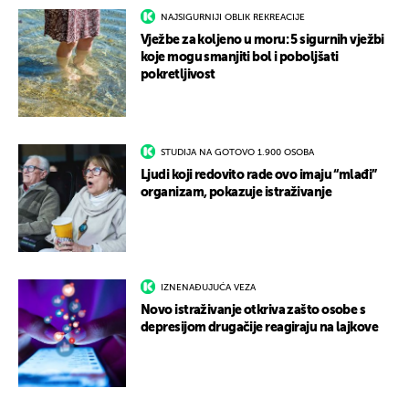
NAJSIGURNIJI OBLIK REKREACIJE
Vježbe za koljeno u moru: 5 sigurnih vježbi
koje mogu smanjiti bol i poboljšati
pokretljivost
STUDIJA NA GOTOVO 1.900 OSOBA
Ljudi koji redovito rade ovo imaju “mlađi”
organizam, pokazuje istraživanje
IZNENAĐUJUĆA VEZA
Novo istraživanje otkriva zašto osobe s
depresijom drugačije reagiraju na lajkove