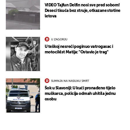
VIDEO Tajfun Delfin nosi sve pred sobom!
Deseci tisuća bez struje, otkazane stotine
letova
U ZAGORJU
U teškoj nesreći poginuo vatrogasac i
motociklst Matija: "Ostavio je trag"
SUMNJA NA NASILNU SMRT
Šok u Slavoniji: U kući pronađeno tijelo
muškarca, policija odmah uhitila jednu
osobu