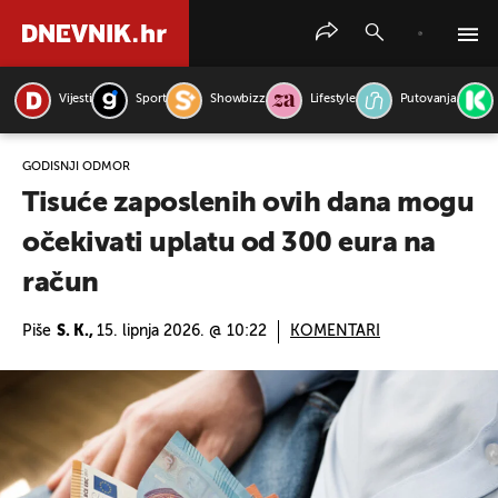
Vijesti
Sport
Showbizz
Lifestyle
Putovanja
PRETRAŽITE VIJESTI
GODIŠNJI ODMOR
Tisuće zaposlenih ovih dana mogu
očekivati uplatu od 300 eura na
račun
Piše
S. K.,
15. lipnja 2026. @ 10:22
KOMENTARI