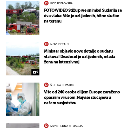
KOD BJELOVARA
FOTO/VIDEO Stižu prve snimke! Sudarila se
dva vlaka: Više je ozlijeđenih, hitne službe
na terenu
NOVI DETALJI
Ministar objavio nove detalje o sudaru
vlakova! Dvadeset je ozlijeđenih, mlađa
žena na intenzivnoj
9
ŠIRE GA KOMARCI
Više od 240 osoba diljem Europe zaraženo
opasnim virusom: Najviše slučajeva u
našem susjedstvu
IZVANREDNA SITUACIJA