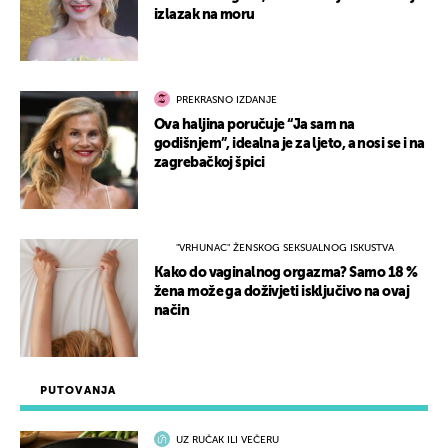
izlazak na moru
PREKRASNO IZDANJE
Ova haljina poručuje “Ja sam na
godišnjem”, idealna je za ljeto, a nosi se i na
zagrebačkoj špici
"VRHUNAC" ŽENSKOG SEKSUALNOG ISKUSTVA
Kako do vaginalnog orgazma? Samo 18 %
žena može ga doživjeti isključivo na ovaj
način
PUTOVANJA
UZ RUČAK ILI VEČERU