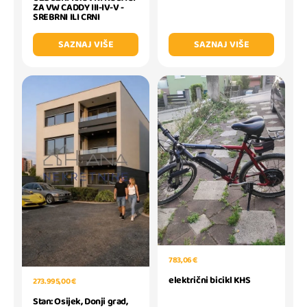
ZA VW CADDY III-IV-V -
SREBRNI ILI CRNI
SAZNAJ VIŠE
SAZNAJ VIŠE
783,06 €
električni bicikl KHS
273.995,00 €
Stan: Osijek, Donji grad,