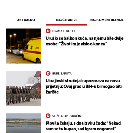
AKTUALNO
NAJČITANIJE
NAJKOMENTIRANIJE
DRAMA U RIJECI
Urušio se balkon kuće, na njemu bile dvije
osobe: "Život im je visio o koncu"
BURE BARUTA
Ukrajinski stručnjak upozorava na novu
prijetnju: Ovaj grad u BiH-u bi mogao biti
žarište
STIŽU NOVE VRUĆINE
Plovila čekaju, s dna izviru čuda: "Nekad
sam se tu kupao, sad igram nogomet"