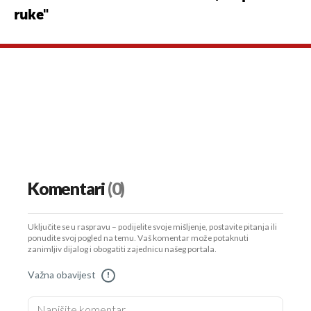
ruke"
Komentari
(0)
Uključite se u raspravu – podijelite svoje mišljenje, postavite pitanja ili
ponudite svoj pogled na temu. Vaš komentar može potaknuti
zanimljiv dijalog i obogatiti zajednicu našeg portala.
Važna obavijest
!