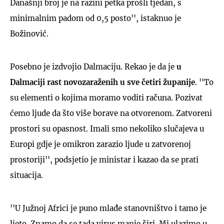
Današnji broj je na razini petka prošli tjedan, s
minimalnim padom od 0,5 posto'', istaknuo je
Božinović.
Posebno je izdvojio Dalmaciju. Rekao je da je
u
Dalmaciji rast novozaraženih u sve četiri županije
. ''To
su elementi o kojima moramo voditi računa. Pozivat
ćemo ljude da što više borave na otvorenom. Zatvoreni
prostori su opasnost. Imali smo nekoliko slučajeva u
Europi gdje je omikron zarazio ljude u zatvorenoj
prostoriji'', podsjetio je ministar i kazao da se prati
situacija.
''U Južnoj Africi je puno mlađe stanovništvo i tamo je
ljeto. Znamo da se tada virus manje širi. Mi ulazimo u