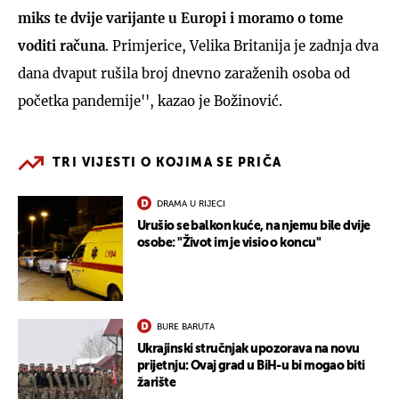
miks te dvije varijante u Europi i moramo o tome
voditi računa
. Primjerice, Velika Britanija je zadnja dva
dana dvaput rušila broj dnevno zaraženih osoba od
početka pandemije'', kazao je Božinović.
TRI VIJESTI O KOJIMA SE PRIČA
DRAMA U RIJECI
Urušio se balkon kuće, na njemu bile dvije
osobe: "Život im je visio o koncu"
BURE BARUTA
Ukrajinski stručnjak upozorava na novu
prijetnju: Ovaj grad u BiH-u bi mogao biti
žarište