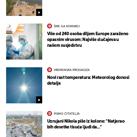
ŠIRE GA KOMARCI
Više od 240 osoba diljem Europe zaraženo
opasnim virusom: Najviše slučajeva u
našem susjedstvu
VREMENSKA PROGNOZA
Novi rast temperatura: Meteorolog donosi
detalje
PISMO ČITATELJA
Uzrujani Nikola piše iz kolone: "Natjerao
bih desetke tisuća ljudi da..."