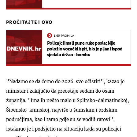
PROČITAJTE I OVO
1,65 PROMILA
Policajci imali pune ruke posla: Nije
položio vozački ispit, bio je pijan i ispod
sjedala držao - bombu
''Nadamo se da ćemo do 2026. sve očistiti'', kazao je
ministar i zaključio da preostaje sedam do osam
županija. ''Ima ih nešto malo u Splitsko-dalmatinskoj,
Šibensko-kninskoj, najviše u šumskim i brdskim
područjima, kao i tamo gdje su se vodili ratovi'',
istaknuo je i podsjetio na situaciju kada su policajci