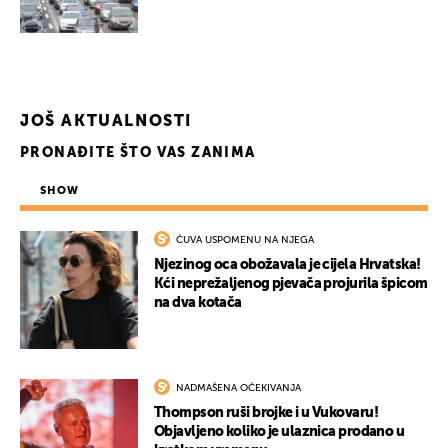
JOŠ AKTUALNOSTI
PRONAĐITE ŠTO VAS ZANIMA
SHOW
ČUVA USPOMENU NA NJEGA
Njezinog oca obožavala je cijela Hrvatska!
Kći neprežaljenog pjevača projurila špicom
na dva kotača
NADMAŠENA OČEKIVANJA
Thompson ruši brojke i u Vukovaru!
Objavljeno koliko je ulaznica prodano u