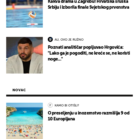
Kakva drama u Zagrebu! Hrvatska srušila
Srbiju i izborila finale Svjetskog prvenstva
AU, OVO JE RUŽNO
Poznati analitičar popljuvao Hrgovića:
"Lako ga je pogoditi, ne kreće se, ne koristi
noge..."
NOVAC
KAMO BI OTIŠLI?
O preseljenju u inozemstvo razmišlja 9 od
10 Europljana