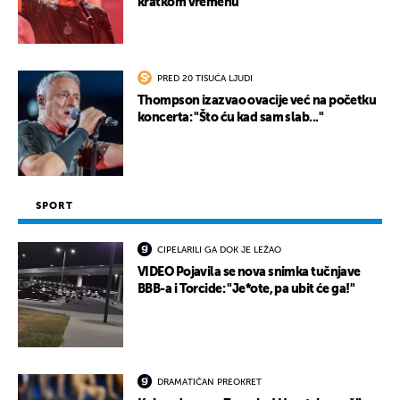
kratkom vremenu
PRED 20 TISUĆA LJUDI
Thompson izazvao ovacije već na početku
koncerta: "Što ću kad sam slab..."
SPORT
CIPELARILI GA DOK JE LEŽAO
VIDEO Pojavila se nova snimka tučnjave
BBB-a i Torcide: "Je*ote, pa ubit će ga!"
DRAMATIČAN PREOKRET