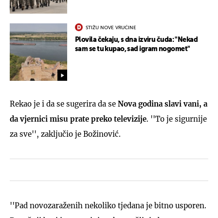
STIŽU NOVE VRUĆINE
Plovila čekaju, s dna izviru čuda: "Nekad
sam se tu kupao, sad igram nogomet"
Rekao je i da se sugerira da se
Nova godina slavi vani, a
da vjernici misu prate preko televizije
. ''To je sigurnije
za sve'', zaključio je Božinović.
''Pad novozaraženih nekoliko tjedana je bitno usporen.