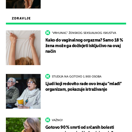
ZDRAVLJE
"VRHUNAC" ŽENSKOG SEKSUALNOG ISKUSTVA
Kako do vaginalnog orgazma? Samo 18 %
žena može ga doživjeti isključivo na ovaj
način
STUDIJA NA GOTOVO 1.900 OSOBA
Ljudi koji redovito rade ovo imaju “mlađi”
organizam, pokazuje istraživanje
VAŽNO!
Gotovo 90 % smrti od srčanih bolesti