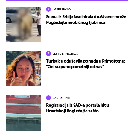
IMPRESIVNO!
Scena iz Srbije fascinirala društvene mreže!
Pogledajte neobičnog ljubimca
JESTE LI PROBALI?
Turisticu oduševila ponuda u Primoštenu:
"Oni su puno pametniji od nas"
ZANIMLJIVO
Registracija iz SAD-a postala hit u
Hrvatskoj! Pogledajte zašto