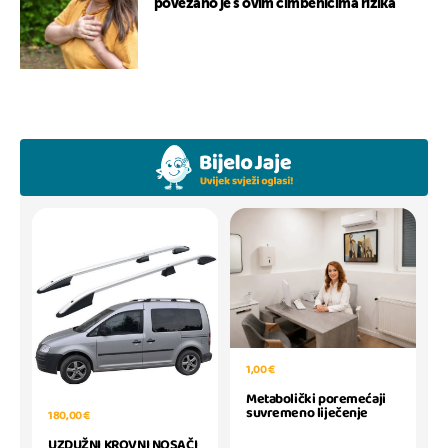
povezano je s ovim čimbenicima rizika
1,00 €
Metabolički poremećaji
suvremeno liječenje
180,00 €
UZDUŽNI KROVNI NOSAČI