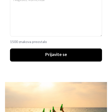
1500 znakova preostalo
Prijavite se