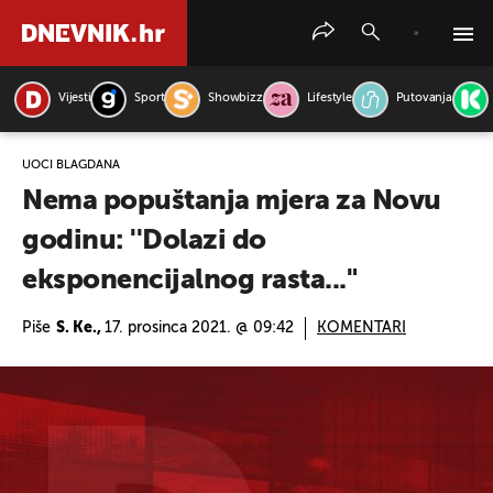
Vijesti
Sport
Showbizz
Lifestyle
Putovanja
PRETRAŽITE VIJESTI
UOČI BLAGDANA
Nema popuštanja mjera za Novu
godinu: ''Dolazi do
eksponencijalnog rasta..."
Piše
S. Ke.,
17. prosinca 2021. @ 09:42
KOMENTARI