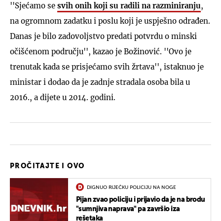
''Sjećamo se
svih onih koji su radili na razminiranju
,
na ogromnom zadatku i poslu koji je uspješno odrađen.
Danas je bilo zadovoljstvo predati potvrdu o minski
očišćenom području'', kazao je Božinović. ''Ovo je
trenutak kada se prisjećamo svih žrtava'', istaknuo je
ministar i dodao da je zadnje stradala osoba bila u
2016., a dijete u 2014. godini.
PROČITAJTE I OVO
DIGNUO RIJEČKU POLICIJU NA NOGE
Pijan zvao policiju i prijavio da je na brodu
"sumnjiva naprava" pa završio iza
rešetaka