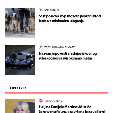
SAM SVOJ ŠEF
Šest poslova koje možete pokrenuti od
kuće uz minimalna ulaganja
TREĆI UNIKATNI BUGATTI
Nazvan je po vrsti srednjovjekovnog
viteškog konja i visok samo metar
LIFESTYLE
POPUT SIRENE
Haljina Danijele Martinović ističe
ženstvenu figuru, a savršena je za večernji