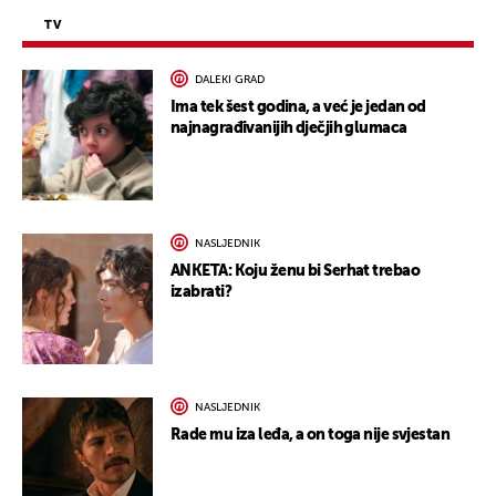
TV
DALEKI GRAD
Ima tek šest godina, a već je jedan od
najnagrađivanijih dječjih glumaca
NASLJEDNIK
ANKETA: Koju ženu bi Serhat trebao
izabrati?
NASLJEDNIK
Rade mu iza leđa, a on toga nije svjestan