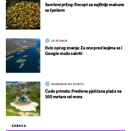
Savršeni prilog: Recept za najfinije mahune
sa špekom
15 PITANJA
Kviz općeg znanja: Za one pred kojima se i
Google može sakriti
NAJMANJA NA SVIJETU
Čudo prirode: Predivna pješčana plaža na
100 metara od mora
ZABAVA