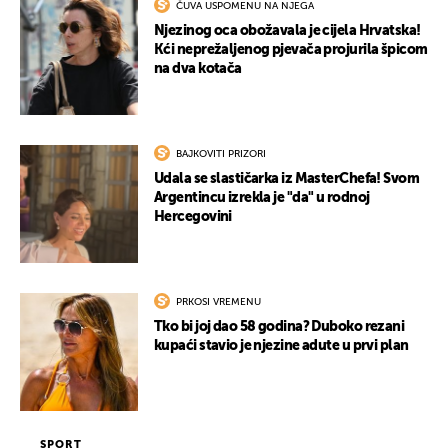
ČUVA USPOMENU NA NJEGA
Njezinog oca obožavala je cijela Hrvatska!
Kći neprežaljenog pjevača projurila špicom
na dva kotača
BAJKOVITI PRIZORI
Udala se slastičarka iz MasterChefa! Svom
Argentincu izrekla je "da" u rodnoj
Hercegovini
PRKOSI VREMENU
Tko bi joj dao 58 godina? Duboko rezani
kupaći stavio je njezine adute u prvi plan
SPORT