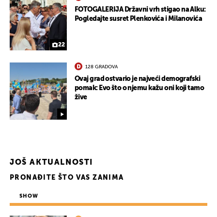
FOTOGALERIJA Državni vrh stigao na Alku:
Pogledajte susret Plenkovića i Milanovića
22
128 GRADOVA
Ovaj grad ostvario je najveći demografski
pomak: Evo što o njemu kažu oni koji tamo
žive
UKLJUČITE NOTIFIKACIJE
JOŠ AKTUALNOSTI
PRONAĐITE ŠTO VAS ZANIMA
SHOW