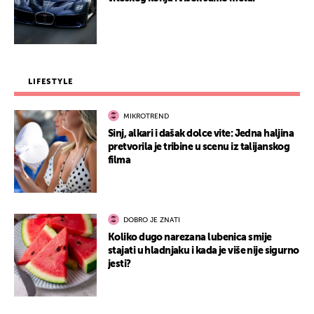
LIFESTYLE
MIKROTREND
Sinj, alkari i dašak dolce vite: Jedna haljina
pretvorila je tribine u scenu iz talijanskog
filma
DOBRO JE ZNATI
Koliko dugo narezana lubenica smije
stajati u hladnjaku i kada je više nije sigurno
jesti?