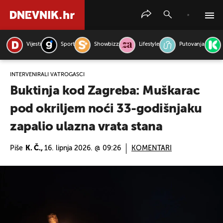
Vijesti
Sport
Showbizz
Lifestyle
Putovanja
PRETRAŽITE VIJESTI
INTERVENIRALI VATROGASCI
Buktinja kod Zagreba: Muškarac
pod okriljem noći 33-godišnjaku
zapalio ulazna vrata stana
Piše
K. Č.,
16. lipnja 2026. @ 09:26
KOMENTARI