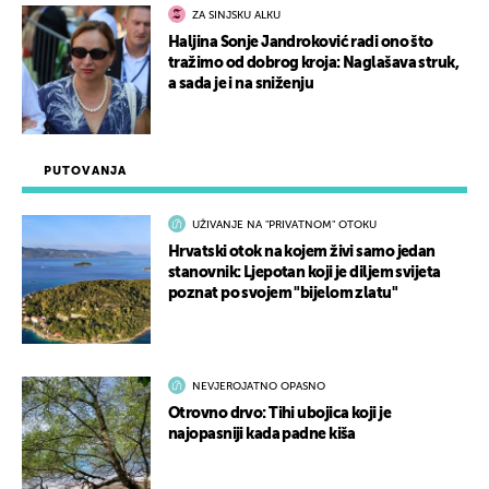
ZA SINJSKU ALKU
Haljina Sonje Jandroković radi ono što
tražimo od dobrog kroja: Naglašava struk,
a sada je i na sniženju
PUTOVANJA
UŽIVANJE NA "PRIVATNOM" OTOKU
Hrvatski otok na kojem živi samo jedan
stanovnik: Ljepotan koji je diljem svijeta
poznat po svojem "bijelom zlatu"
NEVJEROJATNO OPASNO
Otrovno drvo: Tihi ubojica koji je
najopasniji kada padne kiša