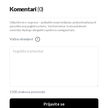
Komentari
(0)
Uključite se u raspravu – podijelite svoje mišljenje, postavite pitanja ili
ponudite svoj pogled na temu. Vaš komentar može potaknuti
zanimljiv dijalog i obogatiti zajednicu našeg portala.
Važna obavijest
!
1500 znakova preostalo
Prijavite se