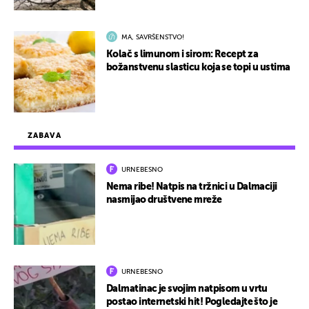
MA, SAVRŠENSTVO!
Kolač s limunom i sirom: Recept za
božanstvenu slasticu koja se topi u ustima
ZABAVA
URNEBESNO
Nema ribe! Natpis na tržnici u Dalmaciji
nasmijao društvene mreže
URNEBESNO
Dalmatinac je svojim natpisom u vrtu
postao internetski hit! Pogledajte što je