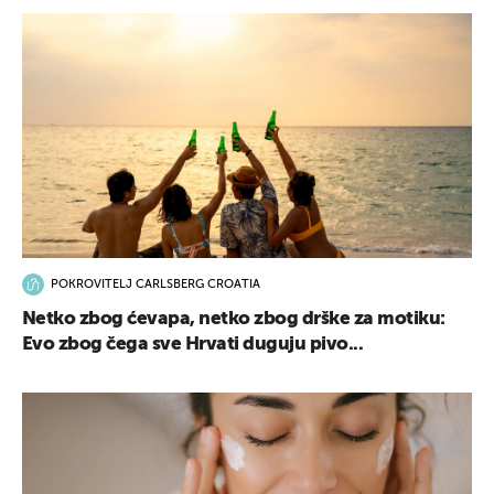
POKROVITELJ CARLSBERG CROATIA
Netko zbog ćevapa, netko zbog drške za motiku:
Evo zbog čega sve Hrvati duguju pivo...