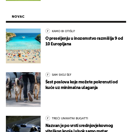
NOVAC
KAMO BI OTIŠLI?
O preseljenju u inozemstvo razmišlja 9 od
10 Europljana
SAM SVOJ ŠEF
Šest poslova koje možete pokrenuti od
kuće uz minimalna ulaganja
TREĆI UNIKATNI BUGATTI
Nazvan je po vrsti srednjovjekovnog
viteškog konja i visok samo metar