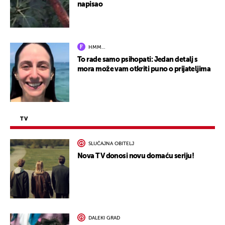
napisao
HMM…
To rade samo psihopati: Jedan detalj s
mora može vam otkriti puno o prijateljima
TV
SLUČAJNA OBITELJ
Nova TV donosi novu domaću seriju!
DALEKI GRAD