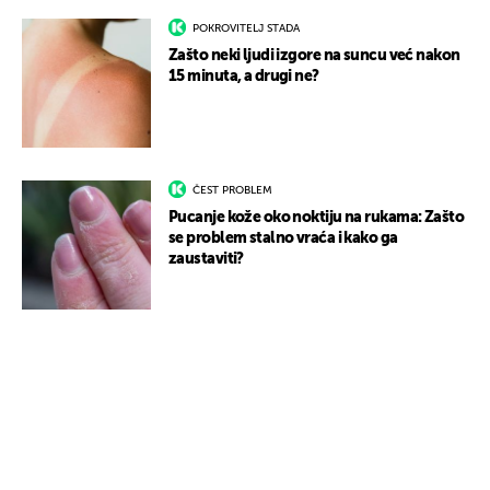
POKROVITELJ STADA
Zašto neki ljudi izgore na suncu već nakon
15 minuta, a drugi ne?
ČEST PROBLEM
Pucanje kože oko noktiju na rukama: Zašto
se problem stalno vraća i kako ga
zaustaviti?