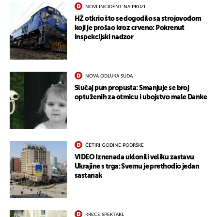
NOVI INCIDENT NA PRUZI
HŽ otkrio što se dogodilo sa strojovođom
koji je prošao kroz crveno: Pokrenut
inspekcijski nadzor
NOVA ODLUKA SUDA
Slučaj pun propusta: Smanjuje se broj
optuženih za otmicu i ubojstvo male Danke
ČETIRI GODINE PODRŠKE
VIDEO Iznenada uklonili veliku zastavu
Ukrajine s trga: Svemu je prethodio jedan
sastanak
KREĆE SPEKTAKL