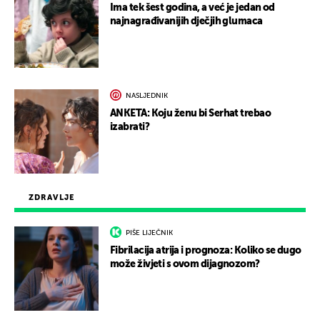
Ima tek šest godina, a već je jedan od
najnagrađivanijih dječjih glumaca
NASLJEDNIK
ANKETA: Koju ženu bi Serhat trebao
izabrati?
ZDRAVLJE
PIŠE LIJEČNIK
Fibrilacija atrija i prognoza: Koliko se dugo
može živjeti s ovom dijagnozom?