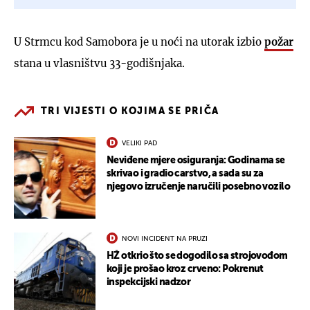
U Strmcu kod Samobora je u noći na utorak izbio
požar
stana u vlasništvu 33-godišnjaka.
TRI VIJESTI O KOJIMA SE PRIČA
VELIKI PAD
Neviđene mjere osiguranja: Godinama se
skrivao i gradio carstvo, a sada su za
njegovo izručenje naručili posebno vozilo
NOVI INCIDENT NA PRUZI
HŽ otkrio što se dogodilo sa strojovođom
koji je prošao kroz crveno: Pokrenut
inspekcijski nadzor