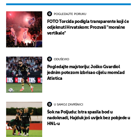
POGLEDAJTE PORUKU
FOTO Torcida podigla transparente koji će
odjeknuti Hrvatskom: Prozvali "moralne
vertikale"
ODUŠEVIO
Pogledajte majstoriju: Joško Gvardiol
jednim potezom izbrisao cijelu momčad
Atletica
U SAMOJ ZAVRŠNICI
Šok na Poljudu: Istra spasila bod u
nadoknadi, Hajduk još uvijek bez pobjede u
HNL-u