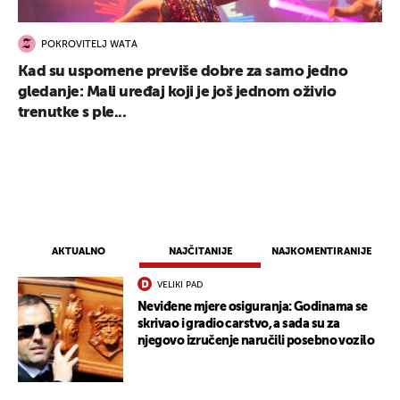
POKROVITELJ WATA
Kad su uspomene previše dobre za samo jedno
gledanje: Mali uređaj koji je još jednom oživio
trenutke s ple...
AKTUALNO
NAJČITANIJE
NAJKOMENTIRANIJE
VELIKI PAD
Neviđene mjere osiguranja: Godinama se
skrivao i gradio carstvo, a sada su za
njegovo izručenje naručili posebno vozilo