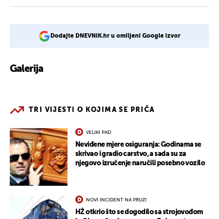
Dodajte DNEVNIK.hr u omiljeni Google izvor
Galerija
2
TRI VIJESTI O KOJIMA SE PRIČA
VELIKI PAD
Neviđene mjere osiguranja: Godinama se
skrivao i gradio carstvo, a sada su za
njegovo izručenje naručili posebno vozilo
NOVI INCIDENT NA PRUZI
HŽ otkrio što se dogodilo sa strojovođom