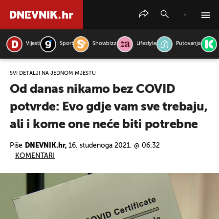
Vijesti
Sport
Showbizz
Lifestyle
Putovanja
PRETRAŽITE VIJESTI
SVI DETALJI NA JEDNOM MJESTU
Od danas nikamo bez COVID
potvrde: Evo gdje vam sve trebaju,
ali i kome one neće biti potrebne
Piše
DNEVNIK.hr,
16. studenoga 2021. @ 06:32
KOMENTARI