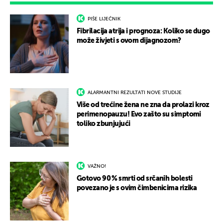
PIŠE LIJEČNIK
Fibrilacija atrija i prognoza: Koliko se dugo
može živjeti s ovom dijagnozom?
ALARMANTNI REZULTATI NOVE STUDIJE
Više od trećine žena ne zna da prolazi kroz
perimenopauzu! Evo zašto su simptomi
toliko zbunjujući
VAŽNO!
Gotovo 90 % smrti od srčanih bolesti
povezano je s ovim čimbenicima rizika