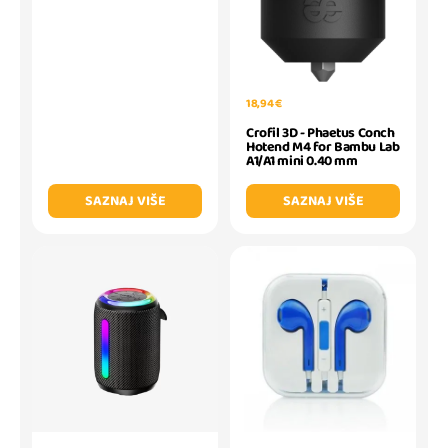
18,94 €
Crofil 3D - Phaetus Conch
Hotend M4 for Bambu Lab
A1/A1 mini 0.40 mm
SAZNAJ VIŠE
SAZNAJ VIŠE