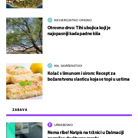
NEVJEROJATNO OPASNO
Otrovno drvo: Tihi ubojica koji je
najopasniji kada padne kiša
MA, SAVRŠENSTVO!
Kolač s limunom i sirom: Recept za
božanstvenu slasticu koja se topi u ustima
ZABAVA
URNEBESNO
Nema ribe! Natpis na tržnici u Dalmaciji