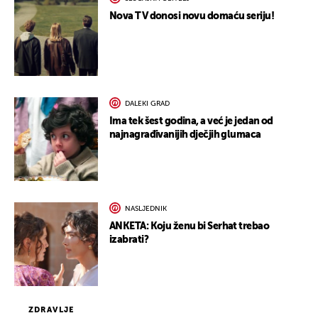
Nova TV donosi novu domaću seriju!
DALEKI GRAD
Ima tek šest godina, a već je jedan od
najnagrađivanijih dječjih glumaca
NASLJEDNIK
ANKETA: Koju ženu bi Serhat trebao
izabrati?
ZDRAVLJE