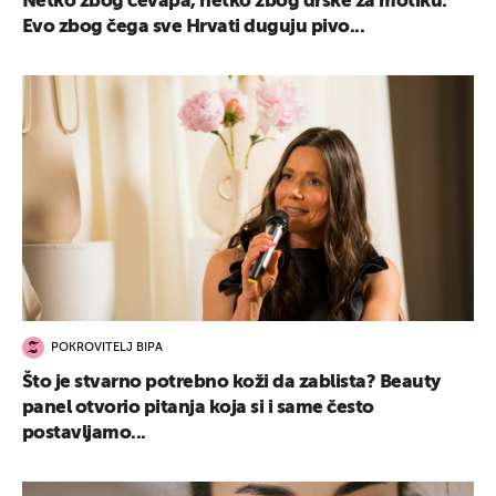
Netko zbog ćevapa, netko zbog drške za motiku:
Evo zbog čega sve Hrvati duguju pivo...
POKROVITELJ BIPA
Što je stvarno potrebno koži da zablista? Beauty
panel otvorio pitanja koja si i same često
postavljamo...