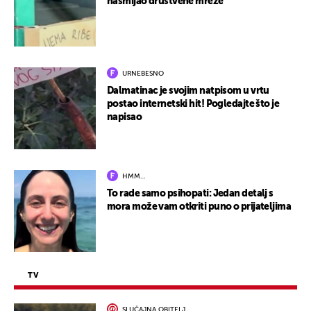
nasmijao društvene mreže
URNEBESNO
Dalmatinac je svojim natpisom u vrtu
postao internetski hit! Pogledajte što je
napisao
HMM…
To rade samo psihopati: Jedan detalj s
mora može vam otkriti puno o prijateljima
TV
SLUČAJNA OBITELJ