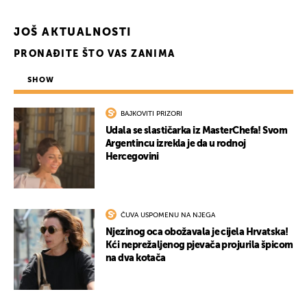
JOŠ AKTUALNOSTI
PRONAĐITE ŠTO VAS ZANIMA
SHOW
BAJKOVITI PRIZORI
Udala se slastičarka iz MasterChefa! Svom
Argentincu izrekla je da u rodnoj
Hercegovini
ČUVA USPOMENU NA NJEGA
Njezinog oca obožavala je cijela Hrvatska!
Kći neprežaljenog pjevača projurila špicom
na dva kotača