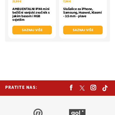
21,99 €
7,96 €
AMBIJENTALNI IPX4 mini
Slušalice za iPhone,
bežični vanjski zvučnik s
Samsung, Huawei, Xiaomi
jakim basom i RGB
- 3.5 mm - plave
svjetlim
SAZNAJ VIŠE
SAZNAJ VIŠE
PRATITE NAS: