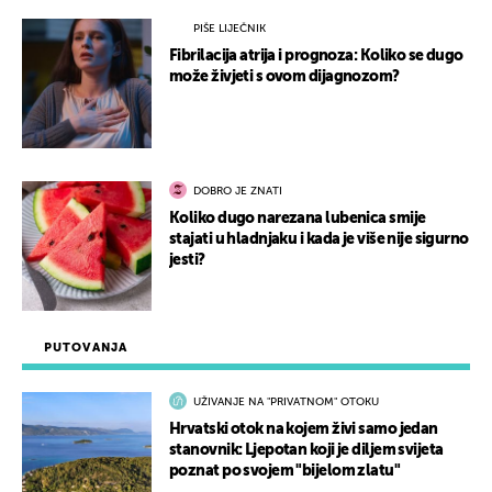
PIŠE LIJEČNIK
Fibrilacija atrija i prognoza: Koliko se dugo
može živjeti s ovom dijagnozom?
DOBRO JE ZNATI
Koliko dugo narezana lubenica smije
stajati u hladnjaku i kada je više nije sigurno
jesti?
PUTOVANJA
UŽIVANJE NA "PRIVATNOM" OTOKU
Hrvatski otok na kojem živi samo jedan
stanovnik: Ljepotan koji je diljem svijeta
poznat po svojem "bijelom zlatu"