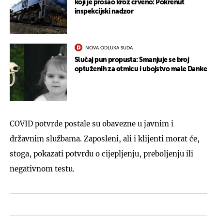
koji je prošao kroz crveno: Pokrenut
inspekcijski nadzor
NOVA ODLUKA SUDA
Slučaj pun propusta: Smanjuje se broj
optuženih za otmicu i ubojstvo male Danke
COVID potvrde postale su obavezne u javnim i
državnim službama. Zaposleni, ali i klijenti morat će,
stoga, pokazati potvrdu o cijepljenju, preboljenju ili
negativnom testu.