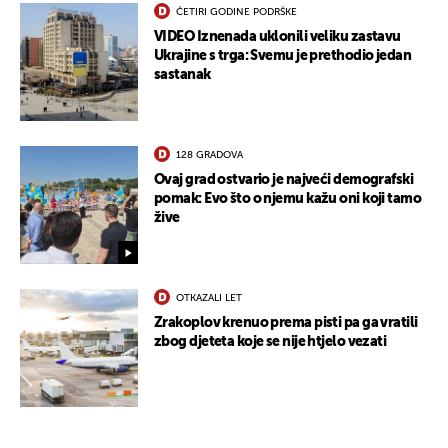
ČETIRI GODINE PODRŠKE
VIDEO Iznenada uklonili veliku zastavu
Ukrajine s trga: Svemu je prethodio jedan
sastanak
128 GRADOVA
Ovaj grad ostvario je najveći demografski
pomak: Evo što o njemu kažu oni koji tamo
žive
OTKAZALI LET
Zrakoplov krenuo prema pisti pa ga vratili
zbog djeteta koje se nije htjelo vezati