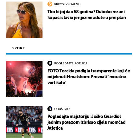
PRKOSI VREMENU
Tko bi joj dao 58 godina? Duboko rezani
kupaći stavio je njezine adute u prvi plan
SPORT
POGLEDAJTE PORUKU
FOTO Torcida podigla transparente koji će
odjeknuti Hrvatskom: Prozvali "moralne
vertikale"
ODUŠEVIO
Pogledajte majstoriju: Joško Gvardiol
jednim potezom izbrisao cijelu momčad
Atletica