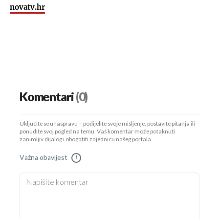
novatv.hr
Komentari
(0)
Uključite se u raspravu – podijelite svoje mišljenje, postavite pitanja ili
ponudite svoj pogled na temu. Vaš komentar može potaknuti
zanimljiv dijalog i obogatiti zajednicu našeg portala.
Važna obavijest
!