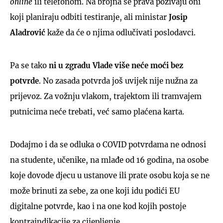
online
ili telefonom. Na brojna se prava pozivaju oni
koji planiraju odbiti testiranje, ali ministar
Josip
Aladrović
kaže da će o njima odlučivati poslodavci.
Pa se tako
ni u zgradu Vlade više neće moći bez
potvrde
. No zasada potvrda još uvijek nije nužna za
prijevoz. Za vožnju vlakom, trajektom ili tramvajem
putnicima neće trebati, već samo plaćena karta.
Dodajmo i da se odluka o COVID potvrdama ne odnosi
na studente, učenike, na mlađe od 16 godina, na osobe
koje dovode djecu u ustanove ili prate osobu koja se ne
može brinuti za sebe, za one koji idu podići EU
digitalne potvrde, kao i na one kod kojih postoje
kontraindikacije za cijepljenje.