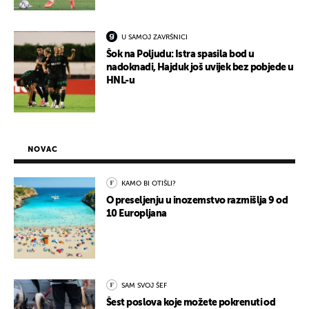
U SAMOJ ZAVRŠNICI
Šok na Poljudu: Istra spasila bod u
nadoknadi, Hajduk još uvijek bez pobjede u
HNL-u
NOVAC
KAMO BI OTIŠLI?
O preseljenju u inozemstvo razmišlja 9 od
10 Europljana
SAM SVOJ ŠEF
Šest poslova koje možete pokrenuti od