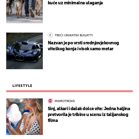
kuće uz minimalna ulaganja
TREĆI UNIKATNI BUGATTI
Nazvan je po vrsti srednjovjekovnog
viteškog konja i visok samo metar
LIFESTYLE
MIKROTREND
Sinj, alkari i dašak dolce vite: Jedna haljina
pretvorila je tribine u scenu iz talijanskog
filma