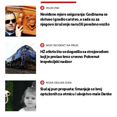
VELIKI PAD
Neviđene mjere osiguranja: Godinama se
skrivao i gradio carstvo, a sada su za
njegovo izručenje naručili posebno vozilo
UKLJUČITE NOTIFIKACIJE
NOVI INCIDENT NA PRUZI
HŽ otkrio što se dogodilo sa strojovođom
koji je prošao kroz crveno: Pokrenut
inspekcijski nadzor
NOVA ODLUKA SUDA
Slučaj pun propusta: Smanjuje se broj
optuženih za otmicu i ubojstvo male Danke