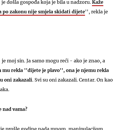
n je došla gospođa koja je bila u nadzoru.
Kaže
a po zakonu nije smjela skidati dijete
'', rekla je
 je moj sin. Ja samo mogu reći - ako je znao, a
mu rekla ''dijete je plavo'', ona je njemu rekla
su oni zakazali
. Svi su oni zakazali. Centar. On kao
aka.
lje nad vama?
silje prošle godine nada mnom, manipulacijom