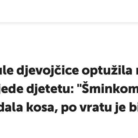
E VIJESTI
e djevojčice optužila 
jede djetetu: "Šminkom,
ala kosa, po vratu je b