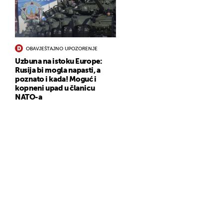
OBAVJEŠTAJNO UPOZORENJE
Uzbuna na istoku Europe:
Rusija bi mogla napasti, a
poznato i kada! Moguć i
kopneni upad u članicu
NATO-a