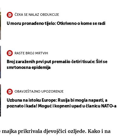
ČEKA SE NALAZ OBDUKCIJE
U moru pronađeno tijelo: Otkriveno o kome se radi
RASTE BROJ MRTVIH
Broj zaraženih prvi put premašio četiri tisuće: Širi se
smrtonosna epidemija
OBAVJEŠTAJNO UPOZORENJE
Uzbuna na istoku Europe: Rusija bi mogla napasti, a
poznato i kada! Moguć i kopneni upad u članicu NATO-a
e majka prikrivala djevojčici ozljede. Kako i na