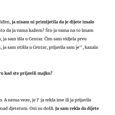
vidim,
ja nisam ni primijetila da je dijete imalo
 Što da ja vama kažem? Što ja vama na to imam
, ja sam išla u Centar. Čim sam vidjela prvu
UKLJUČITE NOTIFIKACIJE
ja sam otišla u Centar, prijavila sam je'', kazala
ru kad ste prijavili majku?
A nema veze, je l' ja rekla ime ili ja prijavila
 nad djetetom. Oni su došli.
Ja sam rekla da dijete