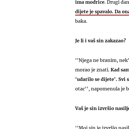
ima modrice
. Drugi da
dijete je spavalo. Da on
baka.
Je li i vaš sin zakazao?
''Njega ne branim, nek'
morao je znati.
Kad sam 
'udarilo se dijete'. Svi 
otac'', napomenula je b
Vaš je sin izvršio nasi
''Moj sin je izvršio na