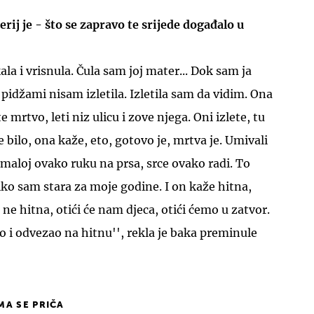
rij je - što se zapravo te srijede događalo u
la i vrisnula. Čula sam joj mater... Dok sam ja
u pidžami nisam izletila. Izletila sam da vidim.
Ona
 mrtvo, leti niz ulicu i zove njega. Oni izlete, tu
je bilo, ona kaže, eto, gotovo je, mrtva je. Umivali
a maloj ovako ruku na prsa, srce ovako radi. To
iko sam stara za moje godine. I on kaže hitna,
 ne hitna, otići će nam djeca, otići ćemo u zatvor.
to i odvezao na hitnu'', rekla je baka preminule
IMA SE PRIČA