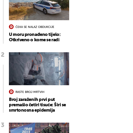
ČEKA SE NALAZ OBDUKCIJE
U moru pronađeno tijelo:
Otkriveno o kome se radi
RASTE BROJ MRTVIH
Broj zaraženih prvi put
premašio četiri tisuće: Širi se
smrtonosna epidemija