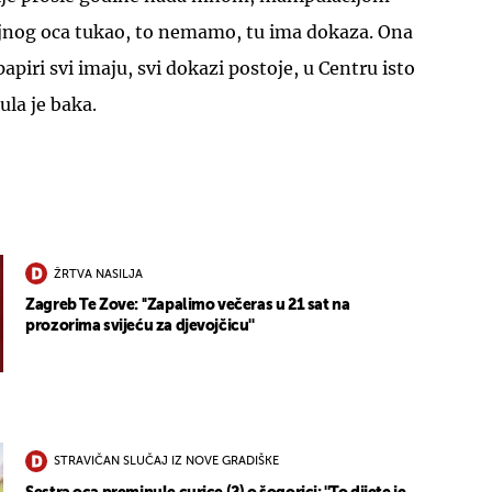
jnog oca tukao, to nemamo, tu ima dokaza. Ona
papiri svi imaju, svi dokazi postoje, u Centru isto
ula je baka.
ŽRTVA NASILJA
Zagreb Te Zove: ''Zapalimo večeras u 21 sat na
prozorima svijeću za djevojčicu''
STRAVIČAN SLUČAJ IZ NOVE GRADIŠKE