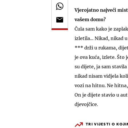
Vjerojatno najveći miste
vašem domu?
Čula sam kako je zaplaka
izletila... Nikad, nikad 
*** drži u rukama, dijete
je ova kuća, izlete. Što 
su dijete, ja sam stavil
nikad nisam vidjela kol
vozi na hitnu. Ne hitna,
On je dijete stavio u au
djevojčice.
TRI VIJESTI O KOJ