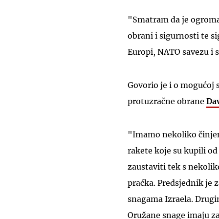
"Smatram da je ogroman
obrani i sigurnosti te s
Europi, NATO savezu i sv
Govorio je i o mogućoj 
protuzračne obrane
Da
"Imamo nekoliko činjeni
rakete koje su kupili o
zaustaviti tek s nekoli
praćka. Predsjednik je
snagama Izraela. Drugi
Oružane snage imaju za