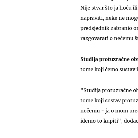
Nije stvar što ja hoću i
napraviti, neke ne mog
predsjednik zabranio on
razgovarati o nečemu š
Studija protuzračne ob
tome koji ćemo sustav i
"Studija protuzračne ob
tome koji sustav protu
nečemu - ja o mom uredu
idemo to kupiti", dodao