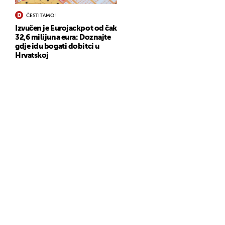
ČESTITAMO!
Izvučen je Eurojackpot od čak
32,6 milijuna eura: Doznajte
gdje idu bogati dobitci u
Hrvatskoj