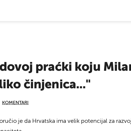
E VIJESTI
dovoj praćki koju Milan
ko činjenica..."
KOMENTARI
oručio je da Hrvatska ima velik potencijal za razv