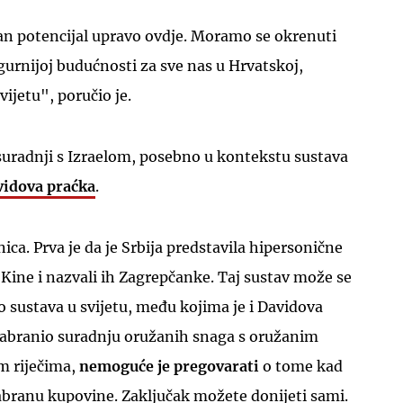
 potencijal upravo ovdje. Moramo se okrenuti
igurnijoj budućnosti za sve nas u Hrvatskoj,
ijetu", poručio je.
UKLJUČITE NOTIFIKACIJE
suradnji s Izraelom, posebno u kontekstu sustava
vidova praćka
.
ca. Prva je da je Srbija predstavila hipersonične
d Kine i nazvali ih Zagrepčanke. Taj sustav može se
ko sustava u svijetu, među kojima je i Davidova
 zabranio suradnju oružanih snaga s oružanim
m riječima,
nemoguće je pregovarati
o tome kad
branu kupovine. Zaključak možete donijeti sami.