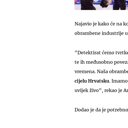
Najavio je kako će na k
obrambene industrije u
"Detektirat ćemo tvrtke
te ih međusobno povezat
vremena. Naša obrambe
cijelu Hrvatsku
. Imamo 
uvijek živo", rekao je A
Dodao je da je potrebno