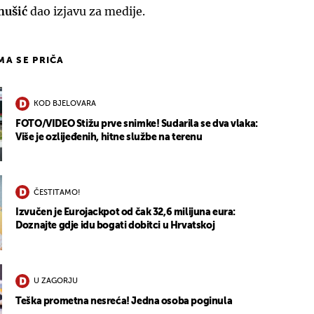
nušić
dao izjavu za medije.
IMA SE PRIČA
KOD BJELOVARA
FOTO/VIDEO Stižu prve snimke! Sudarila se dva vlaka:
Više je ozlijeđenih, hitne službe na terenu
ČESTITAMO!
Izvučen je Eurojackpot od čak 32,6 milijuna eura:
Doznajte gdje idu bogati dobitci u Hrvatskoj
U ZAGORJU
Teška prometna nesreća! Jedna osoba poginula