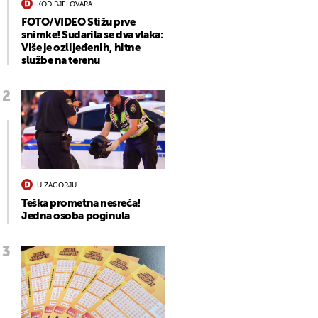
KOD BJELOVARA
FOTO/VIDEO Stižu prve
snimke! Sudarila se dva vlaka:
Više je ozlijeđenih, hitne
službe na terenu
U ZAGORJU
Teška prometna nesreća!
Jedna osoba poginula