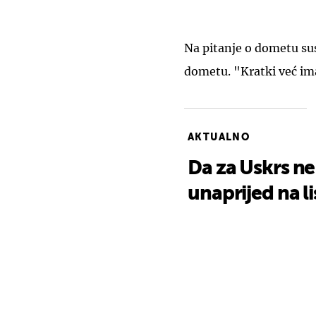
Na pitanje o dometu su
dometu. "Kratki već ima
AKTUALNO
Da za Uskrs ne 
unaprijed na lis