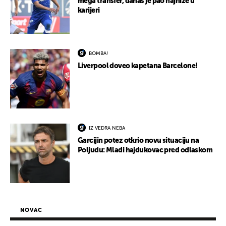
mega transfer, danas je pao najniže u
karijeri
BOMBA!
Liverpool doveo kapetana Barcelone!
IZ VEDRA NEBA
Garcijin potez otkrio novu situaciju na
Poljudu: Mladi hajdukovac pred odlaskom
NOVAC