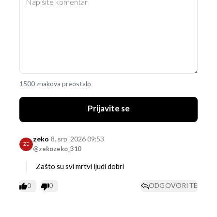
1500 znakova preostalo
Prijavite se
zeko
8. srp. 2026 09:53
ZE
@zekozeko_310
Zašto su svi mrtvi ljudi dobri
0
0
ODGOVORITE