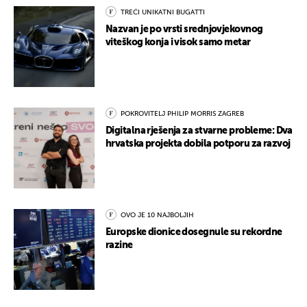
TREĆI UNIKATNI BUGATTI
Nazvan je po vrsti srednjovjekovnog
viteškog konja i visok samo metar
POKROVITELJ PHILIP MORRIS ZAGREB
Digitalna rješenja za stvarne probleme: Dva
hrvatska projekta dobila potporu za razvoj
OVO JE 10 NAJBOLJIH
Europske dionice dosegnule su rekordne
razine