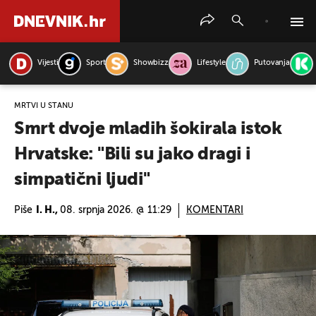
Vijesti
Sport
Showbizz
Lifestyle
Putovanja
PRETRAŽITE VIJESTI
MRTVI U STANU
Smrt dvoje mladih šokirala istok
Hrvatske: "Bili su jako dragi i
simpatični ljudi"
Piše
I. H.,
08. srpnja 2026. @ 11:29
KOMENTARI