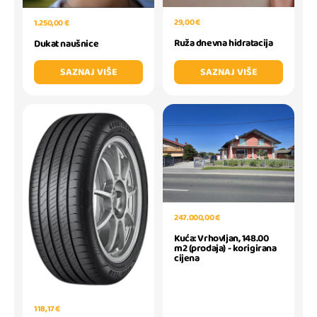
29,00 €
1.250,00 €
Ruža dnevna hidratacija
Dukat naušnice
SAZNAJ VIŠE
SAZNAJ VIŠE
247.000,00 €
Kuća: Vrhovljan, 148.00
m2 (prodaja) - korigirana
cijena
118,17 €