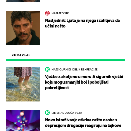
NASLJEDNIK
Nasljednik: Ljuta je na njega i zahtjeva da
učini nešto
ZDRAVLJE
NAJSIGURNIJI OBLIK REKREACIJE
Vježbe za koljeno u moru: 5 sigurnih vježbi
koje mogu smanjiti bol i poboljšati
pokretljivost
IZNENAĐUJUĆA VEZA
Novo istraživanje otkriva zašto osobe s
depresijom drugačije reagiraju na lajkove