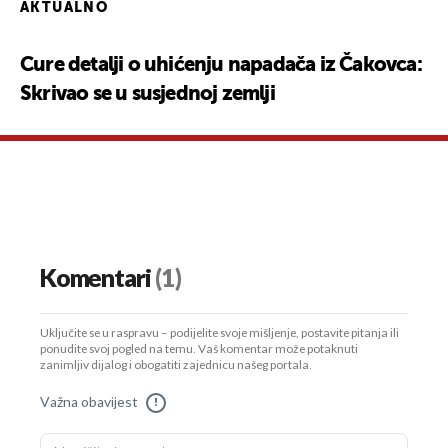
AKTUALNO
Cure detalji o uhićenju napadača iz Čakovca:
Skrivao se u susjednoj zemlji
Komentari
(1)
Uključite se u raspravu – podijelite svoje mišljenje, postavite pitanja ili
ponudite svoj pogled na temu. Vaš komentar može potaknuti
zanimljiv dijalog i obogatiti zajednicu našeg portala.
Važna obavijest
!