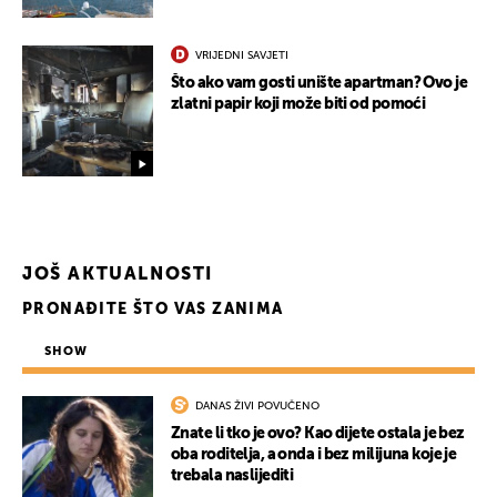
VRIJEDNI SAVJETI
Što ako vam gosti unište apartman? Ovo je
zlatni papir koji može biti od pomoći
UKLJUČITE NOTIFIKACIJE
JOŠ AKTUALNOSTI
PRONAĐITE ŠTO VAS ZANIMA
SHOW
DANAS ŽIVI POVUČENO
Znate li tko je ovo? Kao dijete ostala je bez
oba roditelja, a onda i bez milijuna koje je
trebala naslijediti