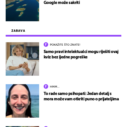
Google može sakriti
ZABAVA
POKAŽITE ŠTO ZNATE!
Samo pravi intelektualci mogu riješiti ovaj
kviz bez ijedne pogreške
HMM…
To rade samo psihopati: Jedan detalj s
mora može vam otkriti puno o prijateljima