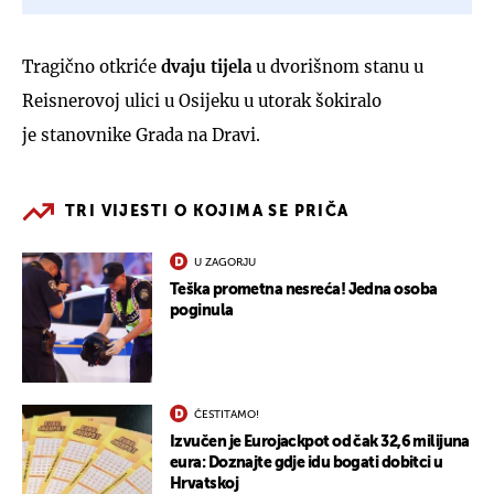
Tragično otkriće
dvaju tijela
u dvorišnom stanu u
Reisnerovoj ulici u Osijeku u utorak šokiralo
je stanovnike Grada na Dravi.
TRI VIJESTI O KOJIMA SE PRIČA
U ZAGORJU
Teška prometna nesreća! Jedna osoba
poginula
ČESTITAMO!
Izvučen je Eurojackpot od čak 32,6 milijuna
eura: Doznajte gdje idu bogati dobitci u
Hrvatskoj