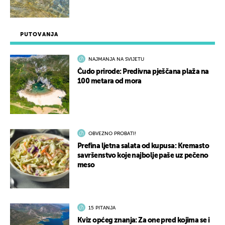
PUTOVANJA
NAJMANJA NA SVIJETU
Čudo prirode: Predivna pješčana plaža na
100 metara od mora
OBVEZNO PROBATI!
Prefina ljetna salata od kupusa: Kremasto
savršenstvo koje najbolje paše uz pečeno
meso
15 PITANJA
Kviz općeg znanja: Za one pred kojima se i