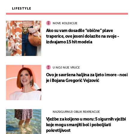
LIFESTYLE
NOVE KOLEKCIJE
Ako su vam dosadile “obične” plave
traperice, ove jeseni dolazite na svoje -
izdvajamo 15 hit modela
U NOJ NIJE VRUĆE
Ovo je savršena haljina za ljeto i more - nosi
je i Bojana Gregorić Vejzović
NAJSIGURNIJI OBLIK REKREACIJE
Vježbe za koljeno u moru: 5 sigurnih vježbi
koje mogu smanjiti bol i poboljšati
pokretljivost