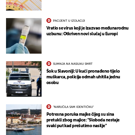
PACIJENT U IZOLACIJI
Vratio se virus koji je izazvao međunarodnu
uzbunu: Otkriven novi slučaj u Europi
SUMNJA NA NASILNU SMRT
Šok u Slavoniji: U kući pronađeno tijelo
muškarca, policija odmah uhitila jednu
osobu
"NARUČILA SAM IDENTIČNU"
Potresna poruka majke čijeg su sina
pretukli zbog majice: "Sloboda nestaje
svaki put kad prešutimo nasilje"