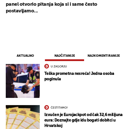
panel otvorio pitanja koja si i same često
postavljamo...
AKTUALNO
NAJČITANIJE
NAJKOMENTIRANIJE
U ZAGORJU
Teška prometna nesreća! Jedna osoba
poginula
ČESTITAMO!
Izvučen je Eurojackpot od čak 32,6 milijuna
eura: Doznajte gdje idu bogati dobitci u
Hrvatskoj