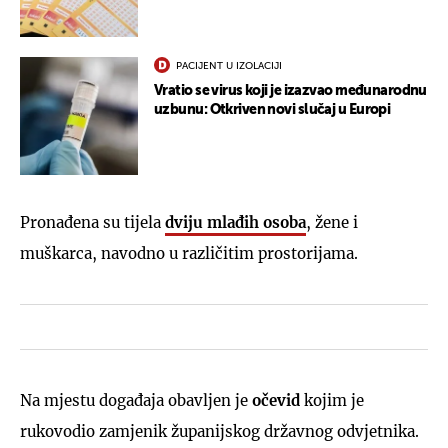
PACIJENT U IZOLACIJI
Vratio se virus koji je izazvao međunarodnu
uzbunu: Otkriven novi slučaj u Europi
Pronađena su tijela
dviju mlađih osoba
, žene i
muškarca, navodno u različitim prostorijama.
Na mjestu događaja obavljen je
očevid
kojim je
rukovodio zamjenik županijskog državnog odvjetnika.