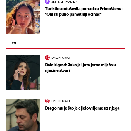
JESTE LI PROBALI?
Turisticu oduševila ponuda u Primoštenu:
"Oni su puno pametniji od nas"
TV
DALEKI GRAD
Daleki grad: Jako je ljuta jer se miješa u
njezine stvari
DALEKI GRAD
Drago mu je što je cijelo vrijeme uz njega