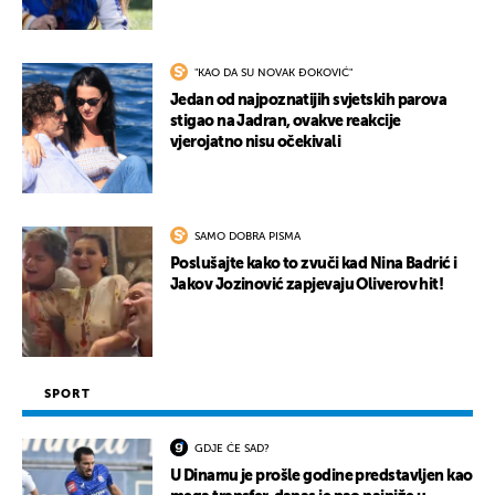
"KAO DA SU NOVAK ĐOKOVIĆ"
Jedan od najpoznatijih svjetskih parova
stigao na Jadran, ovakve reakcije
vjerojatno nisu očekivali
SAMO DOBRA PISMA
Poslušajte kako to zvuči kad Nina Badrić i
Jakov Jozinović zapjevaju Oliverov hit!
SPORT
GDJE ĆE SAD?
U Dinamu je prošle godine predstavljen kao