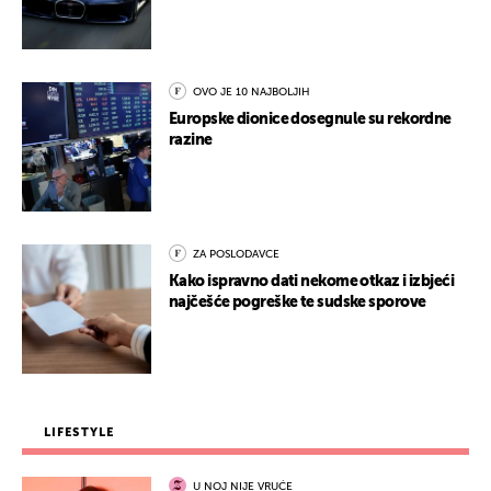
OVO JE 10 NAJBOLJIH
Europske dionice dosegnule su rekordne
razine
ZA POSLODAVCE
Kako ispravno dati nekome otkaz i izbjeći
najčešće pogreške te sudske sporove
LIFESTYLE
U NOJ NIJE VRUĆE