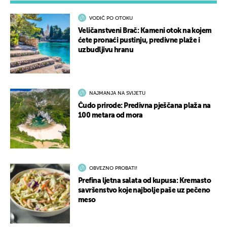
VODIČ PO OTOKU
Veličanstveni Brač: Kameni otok na kojem
ćete pronaći pustinju, predivne plaže i
uzbudljivu hranu
NAJMANJA NA SVIJETU
Čudo prirode: Predivna pješčana plaža na
100 metara od mora
OBVEZNO PROBATI!
Prefina ljetna salata od kupusa: Kremasto
savršenstvo koje najbolje paše uz pečeno
meso