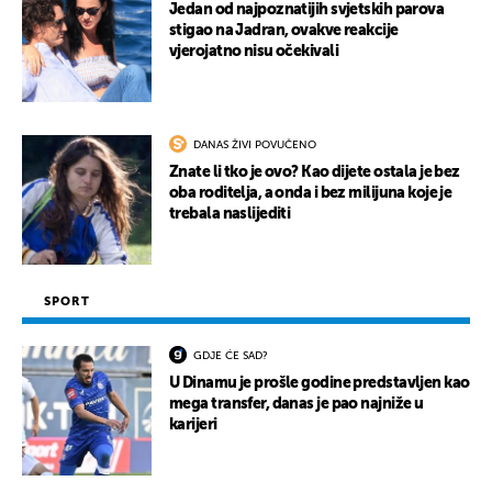
Jedan od najpoznatijih svjetskih parova
stigao na Jadran, ovakve reakcije
vjerojatno nisu očekivali
DANAS ŽIVI POVUČENO
Znate li tko je ovo? Kao dijete ostala je bez
oba roditelja, a onda i bez milijuna koje je
trebala naslijediti
SPORT
GDJE ĆE SAD?
U Dinamu je prošle godine predstavljen kao
mega transfer, danas je pao najniže u
karijeri