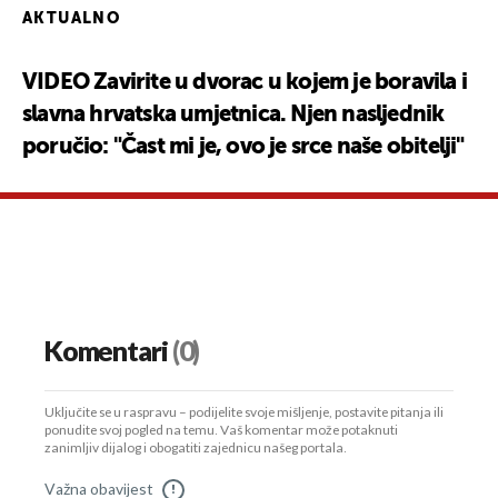
AKTUALNO
VIDEO Zavirite u dvorac u kojem je boravila i
slavna hrvatska umjetnica. Njen nasljednik
poručio: "Čast mi je, ovo je srce naše obitelji"
Komentari
(0)
Uključite se u raspravu – podijelite svoje mišljenje, postavite pitanja ili
ponudite svoj pogled na temu. Vaš komentar može potaknuti
zanimljiv dijalog i obogatiti zajednicu našeg portala.
Važna obavijest
!