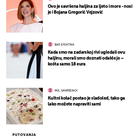
Ovo je savršena haljina za ljeto i more - nosi
je i Bojana Gregorić Vejzović
BAŠ EFEKTNA
Kada smo na zadarskoj rivi ugledali ovu
haljinu, morali smo doznati odakle je –
košta samo 18 eura
MA, SAVRŠENO!
Kultni kolač postao je sladoled, tako ga
lako možete napraviti sami
PUTOVANJA