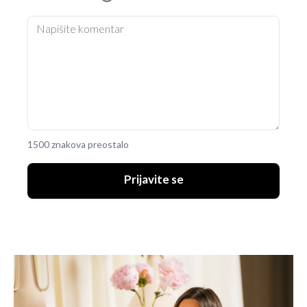
1500 znakova preostalo
Prijavite se