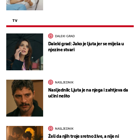
TV
DALEKI GRAD
Daleki grad: Jako je ljuta jer se miješa u
njezine stvari
NASLJEDNIK
Nasljednik: Ljuta je na njega i zahtjeva da
učini nešto
NASLJEDNIK
Želi da njih troje sretno žive, a nije ni