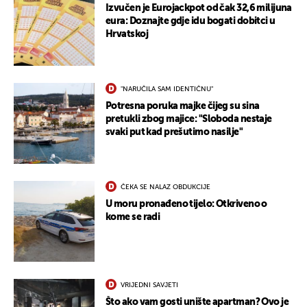
Izvučen je Eurojackpot od čak 32,6 milijuna
eura: Doznajte gdje idu bogati dobitci u
Hrvatskoj
"NARUČILA SAM IDENTIČNU"
Potresna poruka majke čijeg su sina
pretukli zbog majice: "Sloboda nestaje
svaki put kad prešutimo nasilje"
ČEKA SE NALAZ OBDUKCIJE
U moru pronađeno tijelo: Otkriveno o
kome se radi
UKLJUČITE NOTIFIKACIJE
VRIJEDNI SAVJETI
Što ako vam gosti unište apartman? Ovo je