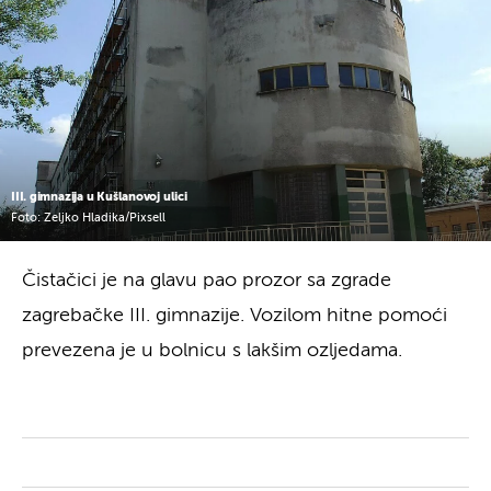
III. gimnazija u Kušlanovoj ulici
Foto: Zeljko Hladika/Pixsell
Čistačici je na glavu pao prozor sa zgrade
zagrebačke III. gimnazije. Vozilom hitne pomoći
prevezena je u bolnicu s lakšim ozljedama.