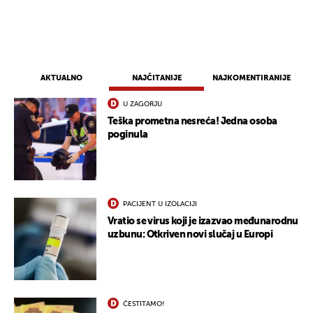
AKTUALNO
NAJČITANIJE
NAJKOMENTIRANIJE
U ZAGORJU
Teška prometna nesreća! Jedna osoba
poginula
PACIJENT U IZOLACIJI
Vratio se virus koji je izazvao međunarodnu
uzbunu: Otkriven novi slučaj u Europi
ČESTITAMO!