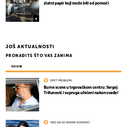
zlatni papir koji može biti od pomoći
JOŠ AKTUALNOSTI
PRONAĐITE ŠTO VAS ZANIMA
SHOW
OPET PROBLEMI
Burne scene u trgovačkom centru: Sergej
Trifunović i supruga uhićeni nakon svađe!
"KAO DA SU NOVAK ĐOKOVIĆ"