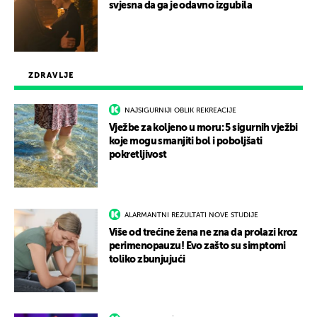
svjesna da ga je odavno izgubila
ZDRAVLJE
NAJSIGURNIJI OBLIK REKREACIJE
Vježbe za koljeno u moru: 5 sigurnih vježbi
koje mogu smanjiti bol i poboljšati
pokretljivost
ALARMANTNI REZULTATI NOVE STUDIJE
Više od trećine žena ne zna da prolazi kroz
perimenopauzu! Evo zašto su simptomi
toliko zbunjujući