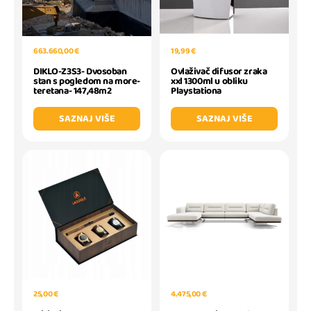
663.660,00 €
19,99 €
DIKLO-Z3S3- Dvosoban
Ovlaživač difusor zraka
stan s pogledom na more-
xxl 1300ml u obliku
teretana- 147,48m2
Playstationa
SAZNAJ VIŠE
SAZNAJ VIŠE
25,00 €
4.475,00 €