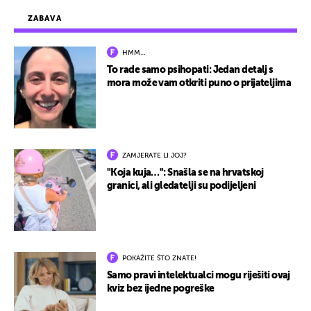
ZABAVA
HMM…
To rade samo psihopati: Jedan detalj s
mora može vam otkriti puno o prijateljima
ZAMJERATE LI JOJ?
"Koja kuja…": Snašla se na hrvatskoj
granici, ali gledatelji su podijeljeni
POKAŽITE ŠTO ZNATE!
Samo pravi intelektualci mogu riješiti ovaj
kviz bez ijedne pogreške