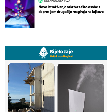
IZNENAĐUJUĆA VEZA
Novo istraživanje otkriva zašto osobe s
depresijom drugačije reagiraju na lajkove