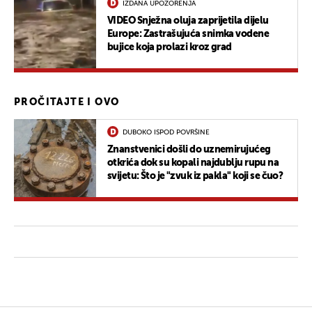
IZDANA UPOZORENJA
VIDEO Snježna oluja zaprijetila dijelu
Europe: Zastrašujuća snimka vodene
bujice koja prolazi kroz grad
PROČITAJTE I OVO
DUBOKO ISPOD POVRŠINE
Znanstvenici došli do uznemirujućeg
otkrića dok su kopali najdublju rupu na
svijetu: Što je "zvuk iz pakla" koji se čuo?