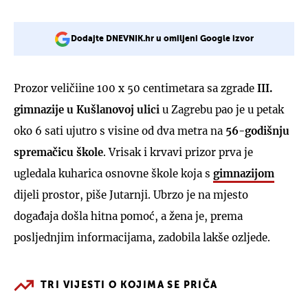
Dodajte DNEVNIK.hr u omiljeni Google izvor
Prozor veličiine 100 x 50 centimetara sa zgrade
III.
gimnazije u Kušlanovoj ulici
u Zagrebu pao je u petak
oko 6 sati ujutro s visine od dva metra na
56-godišnju
spremačicu škole
. Vrisak i krvavi prizor prva je
ugledala kuharica osnovne škole koja s
gimnazijom
dijeli prostor, piše Jutarnji. Ubrzo je na mjesto
događaja došla hitna pomoć, a žena je, prema
posljednjim informacijama, zadobila lakše ozljede.
TRI VIJESTI O KOJIMA SE PRIČA