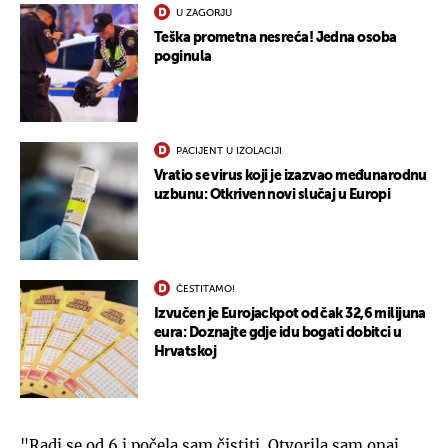
U ZAGORJU
Teška prometna nesreća! Jedna osoba
poginula
PACIJENT U IZOLACIJI
Vratio se virus koji je izazvao međunarodnu
uzbunu: Otkriven novi slučaj u Europi
ČESTITAMO!
Izvučen je Eurojackpot od čak 32,6 milijuna
eura: Doznajte gdje idu bogati dobitci u
Hrvatskoj
"Radi se od 6 i počela sam čistiti. Otvorila sam onaj