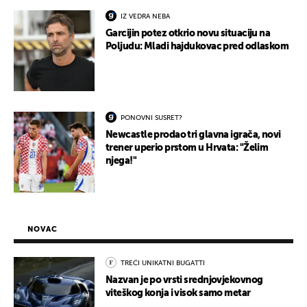
IZ VEDRA NEBA
Garcijin potez otkrio novu situaciju na
Poljudu: Mladi hajdukovac pred odlaskom
PONOVNI SUSRET?
Newcastle prodao tri glavna igrača, novi
trener uperio prstom u Hrvata: "Želim
njega!"
NOVAC
TREĆI UNIKATNI BUGATTI
Nazvan je po vrsti srednjovjekovnog
viteškog konja i visok samo metar