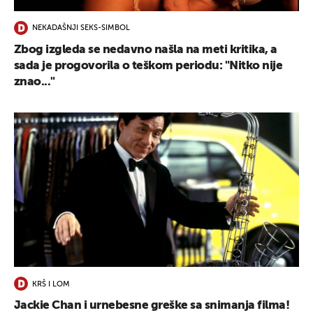
NEKADAŠNJI SEKS-SIMBOL
Zbog izgleda se nedavno našla na meti kritika, a
sada je progovorila o teškom periodu: "Nitko nije
znao..."
KRŠ I LOM
Jackie Chan i urnebesne greške sa snimanja filma!