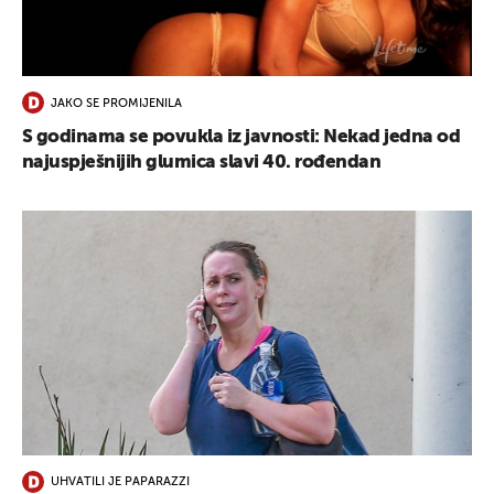
UKLJUČITE NOTIFIKACIJE
JAKO SE PROMIJENILA
S godinama se povukla iz javnosti: Nekad jedna od
najuspješnijih glumica slavi 40. rođendan
UHVATILI JE PAPARAZZI