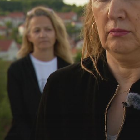
+
1
JEDAN POZIV MOŽE PROMIJENITI SVE
edicinski
Građani čekali i do sto dana na dolazak komunalaca!
a: "Kažu
što je bilo nakon posjeta ekipe Poziva