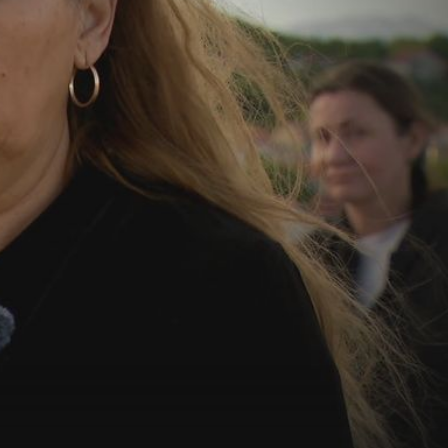
VEČERAS U DNEVNIKU NOVE TV
 Evo
Mještani strahuju za svoje domove: "Nije ih briga kako
ćemo živjeti, ovo podsjeća na Auschwitz"