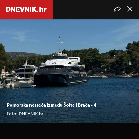
Pomorska nesreća između Šolte i Brača - 4
Foto: DNEVNIK.hr