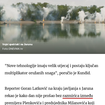
Vojni spektakl na Jarunu
Foto:DNEVNIK.hr
"Nove tehnologije imaju velik utjecaj i postaju ključan
multiplikator oružanih snaga", poručio je Kundid.
Reporter Goran Latković na kraju javljanja s Jaruna
rekao je kako dan nije prošao bez
razmirica između
premijera Plenkovića i predsjednika Milanovića
koji